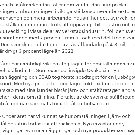
venska stålmarknaden följer som väntat den europeiska
klingen. Inbromsningen i viktiga stålkonsumerande sektor
ranschen och metallarbetande industri har gett avtryck i d
a stålkonsumtionen. Trots ett uppsving i bilindustrin och 
v utveckling i vissa delar av verkstadsindustrin, föll den sv
onsumtionen med 7 procent fram till och med det tredje kvar
 Den svenska produktionen av råstål landade på 4,3 miljone
 är drygt 3 procent lägre än 2022.
året har samtidigt viktiga steg tagits för omställningen av
 och stålindustri. Som exempel invigde Ovako sin nya
sanläggning och SSAB tog första spadtaget för en ljusbågs
sund. Med nya produkter med lägre koldioxidutsläpp och n
erskap med sina kunder bistår järn- och stålföretagen andra
her i deras omställning. Flertalet av de svenska stålföreta
ckså uppmärksammats för sitt hållbarhetsarbete.
Under året har vi kunnat se hur omställningen i järn- och
–
stålindustrin fortsätter att realiseras. Nya investeringar,
invigningar av nya anläggningar och nya produkter som sä