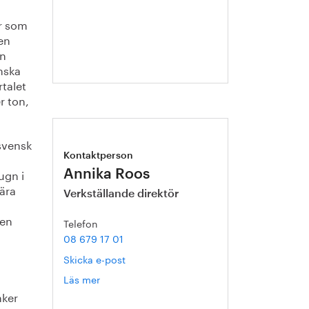
Mathias
Ternell
er som
en
en
enska
talet
r ton,
 svensk
Kontaktperson
ugn i
Annika Roos
ära
Verkställande direktör
gen
Telefon
08 679 17 01
Skicka e-post
Läs mer
om
Annika
nker
Roos