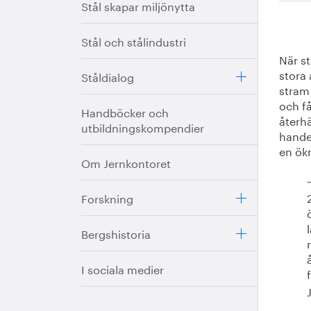
Stål skapar miljönytta
Stål och stålindustri
När st
stora 
Ståldialog
stram
och få
Handböcker och
återh
utbildningskompendier
hande
en ök
Om Jernkontoret
Forskning
Bergshistoria
I sociala medier