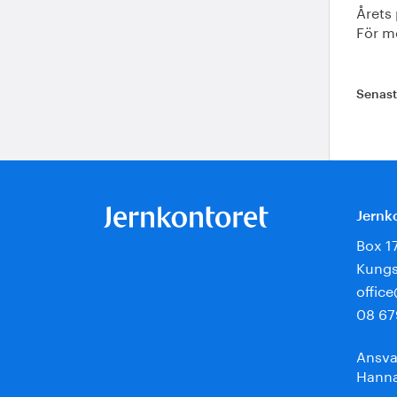
Årets
För m
Senas
Jernk
Box 1
Kungs
offic
08 67
Ansva
Hanna