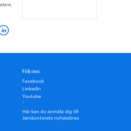
alare.
Jansson
Följ oss:
Facebook
Linkedin
Youtube
¨
Här kan du anmäla dig till
Jernkontorets nyhetsbrev