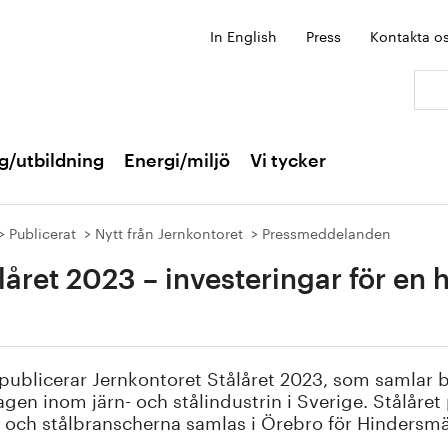
In English
Press
Kontakta o
Sök:
g/utbildning
Energi/miljö
Vi tycker
Publicerat
Nytt från Jernkontoret
Pressmeddelanden
låret 2023 – investeringar för en h
publicerar Jernkontoret Stålåret 2023, som samlar b
agen inom järn- och stålindustrin i Sverige. Stålåret 
 och stålbranscherna samlas i Örebro för Hindersmä