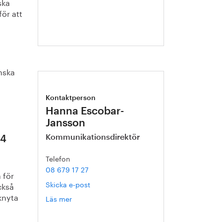
ska
för att
nska
Kontaktperson
Hanna Escobar-
Jansson
Kommunikationsdirektör
24
Telefon
08 679 17 27
 för
Skicka e-post
ckså
 knyta
Läs mer
om
Hanna
Escobar-