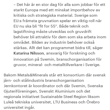
– Det här är en stor dag för alla som jobbar för ett
starkt Europa med ett minskat importbehov av
kritiska och strategiska material. Sverige som
EU:s främsta gruvnation spelar en viktig roll när
EU nu ska bli ”fit for 55”. Både teknik och
lagstiftning måste utvecklas och gruvdrift
behöver bli attraktiv för dem som ska arbeta inom
området. Bilden av industrin behöver också
stärkas. Allt det kan programmet bidra till, säger
, ansvarig för forskning och
Katarina Nilsson
innovation på Svemin, branschorganisation för
gruvor, mineral- och metalltillverkare i Sverige.
Bakom Metals&Minerals står ett konsortium där svensk
järn- och stålindustris branschorganisation
Jernkontoret är koordinator och där Svemin, Svenska
Gjuteriföreningen, Svenskt Aluminium och det
regionala initiativet Sustainable Steel Region liksom
Luleå tekniska universitet, LTU Business och Örebro
universitet ingår.