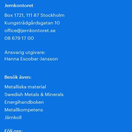
Jernkontoret
Box 1721, 111 87 Stockholm
Kungsträdgårdsgatan 10
office@jernkontoret.se
08 679 17 00
Ansvarig utgivare:
Hanna Escobar-Jansson
Besök även:
Metalliska material
Swedish Metals & Minerals
Energihandboken
Metallkompetens
Järnkoll
Följ oss: