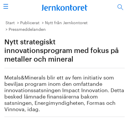
Sök
Stålindustrin
Start
Publicerat
Nytt från Jernkontoret
Pressmeddelanden
Vision 2050
Nytt strategiskt
Forskning/utbildning
innovationsprogram med fokus på
metaller och mineral
Energi/miljö
Metals&Minerals blir ett av fem initiativ som
Vi tycker
beviljas program inom den omfattande
innovationssatsningen Impact Innovation. Detta
Publicerat
besked lämnade finansiärerna bakom
satsningen, Energimyndigheten, Formas och
Vinnova, idag.
Bildbank
Om oss