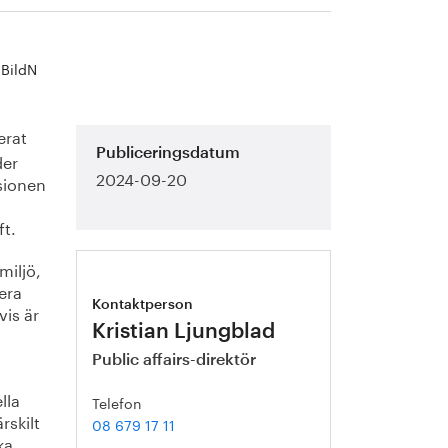
 BildN
erat
Publiceringsdatum
der
2024-09-20
sionen
ft.
miljö,
lera
Kontaktperson
vis är
Kristian Ljungblad
Public affairs-direktör
lla
Telefon
rskilt
08 679 17 11
ka