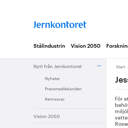
Stålindustrin
Vision 2050
Forsknin
Nytt från Jernkontoret
Start
Nyheter
Jes
Pressmeddelanden
För a
Remissvar
behöv
miljö
Vision 2050
vatte
Rosw