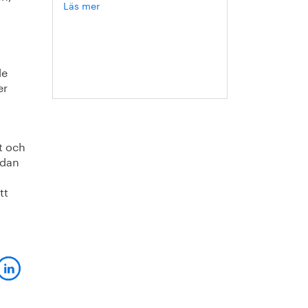
Läs mer
om
Sophie
Carler
de
er
t och
edan
tt