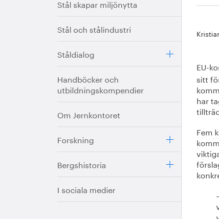
Stål skapar miljönytta
Stål och stålindustri
Kristi
Ståldialog
EU-ko
Handböcker och
sitt f
utbildningskompendier
komma
har ta
tilltr
Om Jernkontoret
Fem ko
Forskning
kommer
viktig
försl
Bergshistoria
konkre
I sociala medier