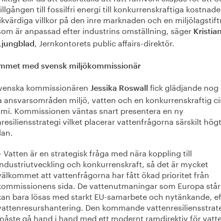
tillgången till fossilfri energi till konkurrenskraftiga kostnade
likvärdiga villkor på den inre marknaden och en miljölagstif
som är anpassad efter industrins omställning, säger
Kristia
, Jernkontorets public affairs-direktör.
Ljungblad
mmet med svensk miljökommissionär
venska kommissionären
fick glädjande nog
Jessika Roswall
a ansvarsområden miljö, vatten och en konkurrenskraftig ci
mi. Kommissionen väntas snart presentera en ny
resiliensstrategi vilket placerar vattenfrågorna särskilt hög
an.
– Vatten är en strategisk fråga med nära koppling till
industriutveckling och konkurrenskraft, så det är mycket
välkommet att vattenfrågorna har fått ökad prioritet från
kommissionens sida. De vattenutmaningar som Europa står 
kan bara lösas med starkt EU-samarbete och nytänkande, ef
vattenresurshantering. Den kommande vattenresiliensstrat
måste gå hand i hand med ett modernt ramdirektiv för vatt