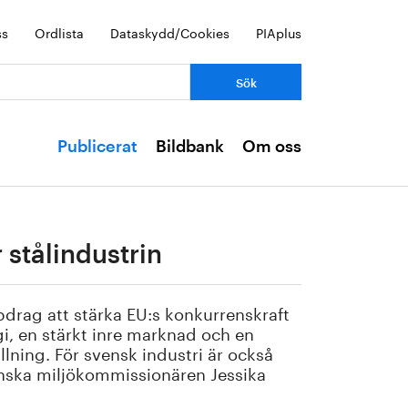
ss
Ordlista
Dataskydd/Cookies
PIAplus
Publicerat
Bildbank
Om oss
 stålindustrin
drag att stärka EU:s konkurrenskraft
rgi, en stärkt inre marknad och en
lning. För svensk industri är också
venska miljökommissionären Jessika