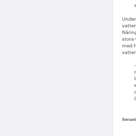
Under 
vatte
Närin
stora
med f
vatten
Senas