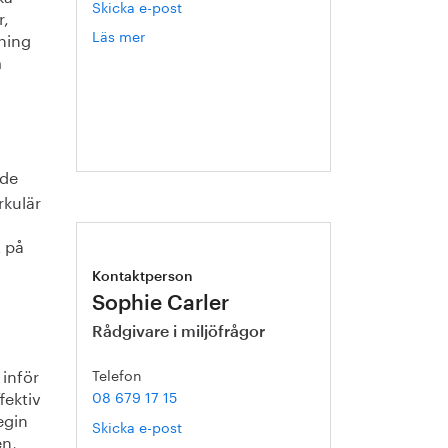
Skicka e-post
r,
Läs mer
om
tning
Kristian
n
Ljungblad
 de
rkulär
t på
Kontaktperson
Sophie Carler
Rådgivare i miljöfrågor
inför
Telefon
fektiv
08 679 17 15
egin
Skicka e-post
en,