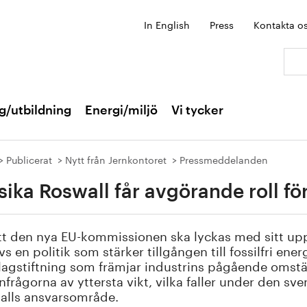
In English
Press
Kontakta o
Sök:
g/utbildning
Energi/miljö
Vi tycker
Publicerat
Nytt från Jernkontoret
Pressmeddelanden
sika Roswall får avgörande roll för
tt den nya EU-kommissionen ska lyckas med sitt upp
s en politik som stärker tillgången till fossilfri ene
lagstiftning som främjar industrins pågående omstäl
nfrågorna av yttersta vikt, vilka faller under den s
alls ansvarsområde.