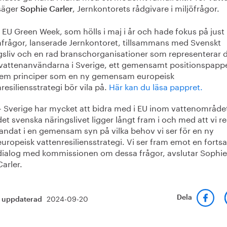
säger
, Jernkontorets rådgivare i miljöfrågor.
Sophie Carler
EU Green Week, som hölls i maj i år och hade fokus på just
nfrågor, lanserade Jernkontoret, tillsammans med Svenskt
gsliv och en rad branschorganisationer som representerar 
 vattenanvändarna i Sverige, ett gemensamt positionspapp
em principer som en ny gemensam europeisk
resiliensstrategi bör vila på.
Här kan du läsa pappret.
– Sverige har mycket att bidra med i EU inom vattenområde
det svenska näringslivet ligger långt fram i och med att vi r
landat i en gemensam syn på vilka behov vi ser för en ny
europeisk vattenresiliensstrategi. Vi ser fram emot en fortsa
dialog med kommissionen om dessa frågor, avslutar Sophie
Carler.
2024-09-20
Dela
t uppdaterad