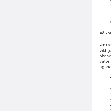
Välko
Den s
viktig
ekono
vatten
agend