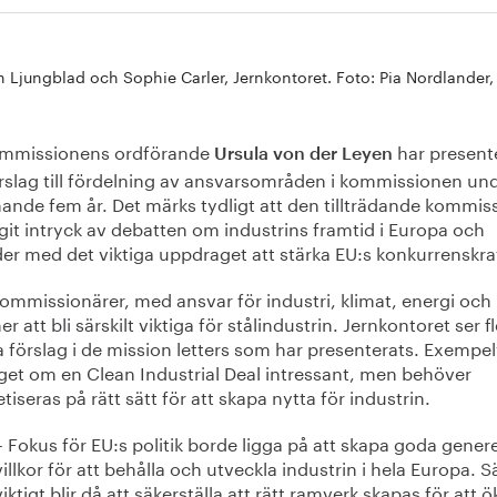
an Ljungblad och Sophie Carler, Jernkontoret. Foto: Pia Nordlander,
mmissionens ordförande
har present
Ursula von der Leyen
örslag till fördelning av ansvarsområden i kommissionen un
nde fem år. Det märks tydligt att den tillträdande kommis
git intryck av debatten om industrins framtid i Europa och
äder med det viktiga uppdraget att stärka EU:s konkurrenskra
mmissionärer, med ansvar för industri, klimat, energi och 
 att bli särskilt viktiga för stålindustrin. Jernkontoret ser f
a förslag i de mission letters som har presenterats. Exempel
aget om en Clean Industrial Deal intressant, men behöver
tiseras på rätt sätt för att skapa nytta för industrin.
– Fokus för EU:s politik borde ligga på att skapa goda genere
villkor för att behålla och utveckla industrin i hela Europa. Sä
viktigt blir då att säkerställa att rätt ramverk skapas för att ö