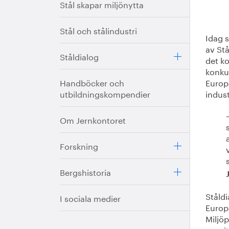
Stål skapar miljönytta
Stål och stålindustri
Idag s
av Stå
Ståldialog
det k
konkur
Handböcker och
Europ
utbildningskompendier
indus
Om Jernkontoret
Forskning
Bergshistoria
Ståldi
I sociala medier
Europ
Miljö