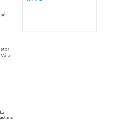
Hanna
Escobar-
kså
Jansson
 stor
. Våra
kar
ustrins