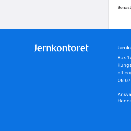
Senas
Jernk
Box 1
Kungs
offic
08 67
Ansva
Hanna