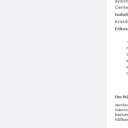
avsnit
Cente
Isabe
Krist
Eriks
Om Stå
Jernko
männis
beslut
hållba