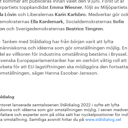
t kommer att publiceras innan valet den 9 juni. Först ut är
rpartiets toppkandidat
, följt av Miljöpartiets
Emma Wiesner
och Liberalernas
.
Medverkar gör oc
lla Lövin
Karin Karlsbro
demokraternas
Socialdemokraternas
Ella Kardemark,
Sofie
och Sverigedemokraternas
.
son
Beatrice Timgren
– Tanken med Ståldialog har från början varit att lyfta
människorna och idéerna som gör omställningen möjlig. En
del av villkoren för industrins omställning bestäms i Bryssel
svenska Europaparlamentariker har en oerhört viktig roll att
arbeta för att EU-lagstiftningen ska möjliggöra den fortsatta
omställningen, säger Hanna Escobar-Jansson.
ldialog
ntoret lanserade samtalsserien Ståldialog 2022 i syfte att lyfta
korna och idéerna som gör omställningen möjlig. I serien medver
sfattare och experter som på olika sätt har nyckelpositioner för ind
ra omställning. Samtliga avsnitt hittar du på
www.ståldialog.se
!