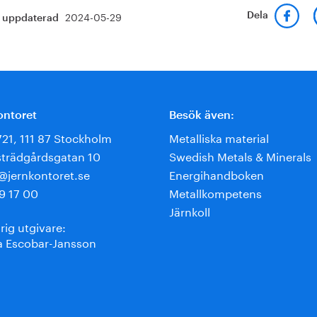
2024-05-29
Dela
t uppdaterad
ontoret
Besök även:
721, 111 87 Stockholm
Metalliska material
trädgårdsgatan 10
Swedish Metals & Minerals
e@jernkontoret.se
Energihandboken
9 17 00
Metallkompetens
Järnkoll
rig utgivare:
 Escobar-Jansson