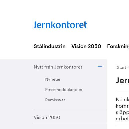
Stålindustrin
Vision 2050
Forsknin
Nytt från Jernkontoret
Start
Nyheter
Jer
Pressmeddelanden
Nu sl
Remissvar
komm
släp
Vision 2050
arbet