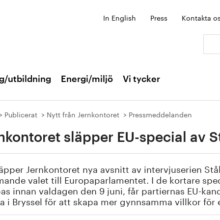
In English
Press
Kontakta o
Sök:
g/utbildning
Energi/miljö
Vi tycker
Publicerat
Nytt från Jernkontoret
Pressmeddelanden
nkontoret släpper EU-special av S
äpper Jernkontoret nya avsnitt
av
intervjuserien
Stå
ande valet till Europaparlamentet.
I de kortare s
pe
pas innan valdagen
den 9 juni
, får partiernas
EU-
kan
a i Bryssel för att skapa
mer gynnsamma
villkor för