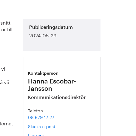
snitt
r till
Publiceringsdatum
2024-05-29
 vi
Kontaktperson
å vår
Hanna Escobar-
Jansson
Kommunikationsdirektör
Telefon
08 679 17 27
lerna,
Skicka e-post
Läs mer
om