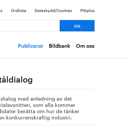
ss
Ordlista
Dataskydd/Cookies
PIAplus
Publicerat
Bildbank
Om oss
tåldialog
ldialog
med anledning av det
cialavsnitten, som alla kommer
didater berätta om
hur de tänker
 en konkurrenskraftig industri.