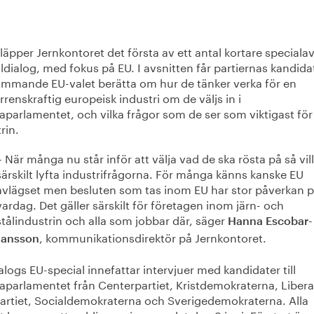
läpper Jernkontoret det första av ett antal kortare specialav
ldialog, med fokus på EU. I avsnitten får partiernas kandidate
ommande EU-valet berätta om hur de tänker verka för en
renskraftig europeisk industri om de väljs in i
aparlamentet, och vilka frågor som de ser som viktigast för
trin.
– När många nu står inför att välja vad de ska rösta på så vill
särskilt lyfta industrifrågorna. För många känns kanske EU
avlägset men besluten som tas inom EU har stor påverkan p
vardag. Det gäller särskilt för företagen inom järn- och
stålindustrin och alla som jobbar där, säger
Hanna Escobar-
, kommunikationsdirektör på Jernkontoret.
Jansson
alogs EU-special innefattar intervjuer med kandidater till
aparlamentet från Centerpartiet, Kristdemokraterna, Libera
partiet, Socialdemokraterna och Sverigedemokraterna. Alla