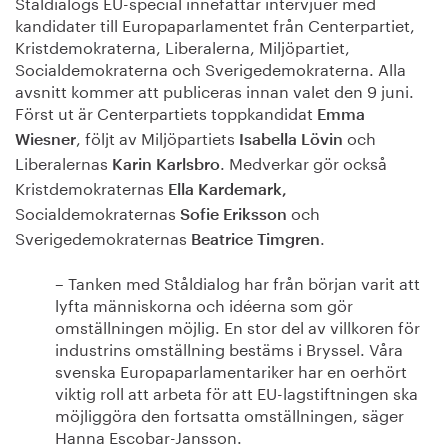
Ståldialogs EU-special innefattar intervjuer med
kandidater till Europaparlamentet från Centerpartiet,
Kristdemokraterna, Liberalerna, Miljöpartiet,
Socialdemokraterna och Sverigedemokraterna. Alla
avsnitt kommer att publiceras innan valet den 9 juni.
Först ut är Centerpartiets toppkandidat
Emma
, följt av Miljöpartiets
och
Wiesner
Isabella Lövin
Liberalernas
.
Medverkar gör också
Karin Karlsbro
Kristdemokraternas
Ella Kardemark,
Socialdemokraternas
och
Sofie Eriksson
Sverigedemokraternas
.
Beatrice Timgren
– Tanken med Ståldialog har från början varit att
lyfta människorna och idéerna som gör
omställningen möjlig. En stor del av villkoren för
industrins omställning bestäms i Bryssel. Våra
svenska Europaparlamentariker har en oerhört
viktig roll att arbeta för att EU-lagstiftningen ska
möjliggöra den fortsatta omställningen, säger
Hanna Escobar-Jansson.