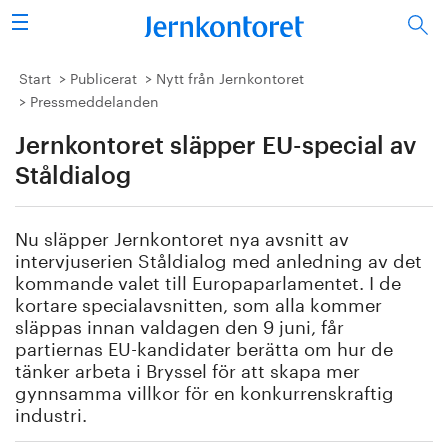
Sök
Stålindustrin
Start
Publicerat
Nytt från Jernkontoret
Pressmeddelanden
Vision 2050
Jernkontoret släpper EU-special av
Forskning/utbildning
Ståldialog
Energi/miljö
Nu släpper Jernkontoret nya avsnitt
av
intervjuserien
Ståldialog
med anledning av det
Vi tycker
kommande valet till Europaparlamentet.
I de
kortare s
pecialavsnitten, som alla kommer
släppas innan valdagen
den 9 juni
, får
Publicerat
partiernas
EU-
kandidater berätta om
hur de
tänker arbeta i Bryssel för att skapa
mer
Bildbank
gynnsamma
villkor för en konkurrenskraftig
industri.
Om oss