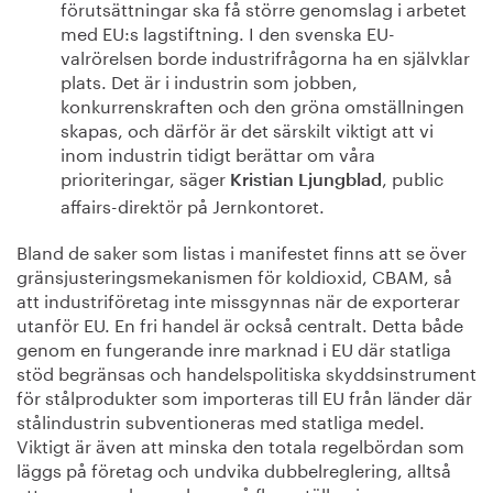
förutsättningar ska få större genomslag i arbetet
med EU:s lagstiftning. I den svenska EU-
valrörelsen borde industrifrågorna ha en självklar
plats. Det är i industrin som jobben,
konkurrenskraften och den gröna omställningen
skapas, och därför är det särskilt viktigt att vi
inom industrin tidigt berättar om våra
prioriteringar, säger
, public
Kristian Ljungblad
affairs-direktör på Jernkontoret.
Bland de saker som listas i manifestet finns att se över
gränsjusteringsmekanismen för koldioxid, CBAM, så
att industriföretag inte missgynnas när de exporterar
utanför EU. En fri handel är också centralt. Detta både
genom en fungerande inre marknad i EU där statliga
stöd begränsas och handelspolitiska skyddsinstrument
för stålprodukter som importeras till EU från länder där
stålindustrin subventioneras med statliga medel.
Viktigt är även att minska den totala regelbördan som
läggs på företag och undvika dubbelreglering, alltså
att samma saker regleras på flera ställen i