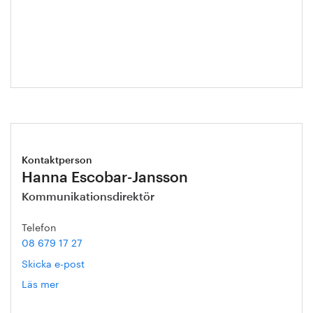
Kristian
Ljungblad
Kontaktperson
Hanna Escobar-Jansson
Kommunikationsdirektör
Telefon
08 679 17 27
Skicka e-post
Läs mer
om
Hanna
Escobar-