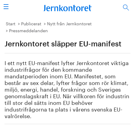
Sök
Stålindustrin
Start
Publicerat
Nytt från Jernkontoret
Pressmeddelanden
Vision 2050
Jernkontoret släpper EU-manifest
Forskning/utbildning
I ett nytt EU-manifest lyfter Jernkontoret viktiga
Energi/miljö
industrifrågor för den kommande
mandatperioden inom EU. Manifestet, som
består av sex delar, lyfter frågor som rör klimat,
Vi tycker
miljö, energi, handel, forskning och Sveriges
genomslagskraft i EU. När villkoren för industrin
Publicerat
till stor del sätts inom EU behöver
industrifrågorna ta plats i vårens svenska EU-
Bildbank
valrörelse.
Om oss