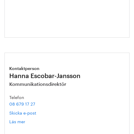
Kristian
Ljungblad
Kontaktperson
Hanna Escobar-Jansson
Kommunikationsdirektör
Telefon
08 679 17 27
Skicka e-post
Läs mer
om
Hanna
Escobar-