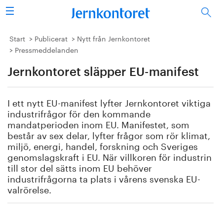
Sök
Stålindustrin
Start
Publicerat
Nytt från Jernkontoret
Pressmeddelanden
Vision 2050
Jernkontoret släpper EU-manifest
Forskning/utbildning
I ett nytt EU-manifest lyfter Jernkontoret viktiga
Energi/miljö
industrifrågor för den kommande
mandatperioden inom EU. Manifestet, som
består av sex delar, lyfter frågor som rör klimat,
Vi tycker
miljö, energi, handel, forskning och Sveriges
genomslagskraft i EU. När villkoren för industrin
Publicerat
till stor del sätts inom EU behöver
industrifrågorna ta plats i vårens svenska EU-
Bildbank
valrörelse.
Om oss