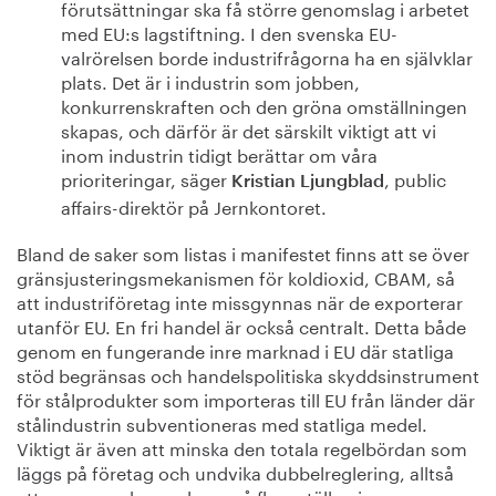
förutsättningar ska få större genomslag i arbetet
med EU:s lagstiftning. I den svenska EU-
valrörelsen borde industrifrågorna ha en självklar
plats. Det är i industrin som jobben,
konkurrenskraften och den gröna omställningen
skapas, och därför är det särskilt viktigt att vi
inom industrin tidigt berättar om våra
prioriteringar, säger
, public
Kristian Ljungblad
affairs-direktör på Jernkontoret.
Bland de saker som listas i manifestet finns att se över
gränsjusteringsmekanismen för koldioxid, CBAM, så
att industriföretag inte missgynnas när de exporterar
utanför EU. En fri handel är också centralt. Detta både
genom en fungerande inre marknad i EU där statliga
stöd begränsas och handelspolitiska skyddsinstrument
för stålprodukter som importeras till EU från länder där
stålindustrin subventioneras med statliga medel.
Viktigt är även att minska den totala regelbördan som
läggs på företag och undvika dubbelreglering, alltså
att samma saker regleras på flera ställen i