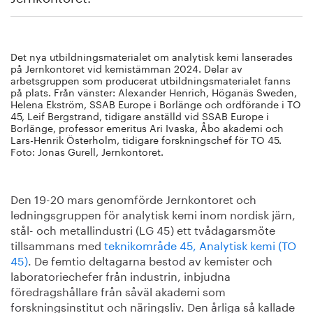
Det nya utbildningsmaterialet om analytisk kemi lanserades
på Jernkontoret vid kemistämman 2024. Delar av
arbetsgruppen som producerat utbildningsmaterialet fanns
på plats. Från vänster: Alexander Henrich, Höganäs Sweden,
Helena Ekström, SSAB Europe i Borlänge och ordförande i TO
45, Leif Bergstrand, tidigare anställd vid SSAB Europe i
Borlänge, professor emeritus Ari Ivaska, Åbo akademi och
Lars-Henrik Österholm, tidigare forskningschef för TO 45.
Foto: Jonas Gurell, Jernkontoret.
Den 19-20 mars genomförde Jernkontoret och
ledningsgruppen för analytisk kemi inom nordisk järn,
stål- och metallindustri (LG 45) ett tvådagarsmöte
tillsammans med
teknikområde 45, Analytisk kemi (TO
45)
. De femtio deltagarna bestod av kemister och
laboratoriechefer från industrin, inbjudna
föredragshållare från såväl akademi som
forskningsinstitut och näringsliv. Den årliga så kallade