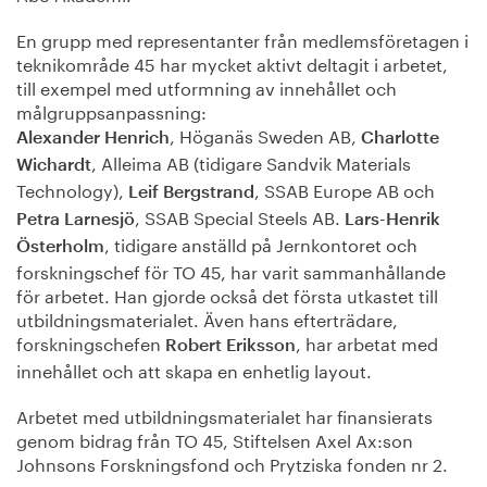
En grupp med representanter från medlemsföretagen i
teknikområde 45 har mycket aktivt deltagit i arbetet,
till exempel med utformning av innehållet och
målgruppsanpassning:
, Höganäs Sweden AB,
Alexander Henrich
Charlotte
, Alleima AB (tidigare Sandvik Materials
Wichardt
Technology),
, SSAB Europe AB och
Leif Bergstrand
, SSAB Special Steels AB.
Petra Larnesjö
Lars-Henrik
, tidigare anställd på Jernkontoret och
Österholm
forskningschef för TO 45, har varit sammanhållande
för arbetet. Han gjorde också det första utkastet till
utbildningsmaterialet. Även hans efterträdare,
forskningschefen
, har arbetat med
Robert Eriksson
innehållet och att skapa en enhetlig layout.
Arbetet med utbildningsmaterialet har finansierats
genom bidrag från TO 45, Stiftelsen Axel Ax:son
Johnsons Forskningsfond och Prytziska fonden nr 2.