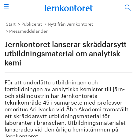
Sök
Stålindustrin
Start
Publicerat
Nytt från Jernkontoret
Pressmeddelanden
Vision 2050
Jernkontoret lanserar skräddarsytt
Forskning/utbildning
utbildningsmaterial om analytisk
kemi
Energi/miljö
För att underlätta utbildningen och
Vi tycker
fortbildningen av analytiska kemister till järn-
och stålindustrin har Jernkontorets
Publicerat
teknikområde 45 i samarbete med professor
emeritus Ari Ivaska vid Åbo Akademi framställt
ett skräddarsytt utbildningsmaterial för
Bildbank
laboranter i branschen. Utbildningsmaterialet
lanserades vid den årliga kemistämman på
Om oss
Jernkontoret.