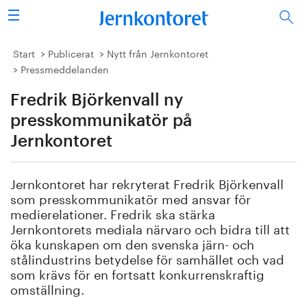
Sök
Stålindustrin
Start
Publicerat
Nytt från Jernkontoret
Pressmeddelanden
Vision 2050
Fredrik Björkenvall ny
Forskning/utbildning
presskommunikatör på
Jernkontoret
Energi/miljö
Jernkontoret har rekryterat Fredrik Björkenvall
Vi tycker
som presskommunikatör med ansvar för
medierelationer. Fredrik ska stärka
Publicerat
Jernkontorets mediala närvaro och bidra till att
öka kunskapen om den svenska järn- och
stålindustrins betydelse för samhället och vad
Bildbank
som krävs för en fortsatt konkurrenskraftig
omställning.
Om oss