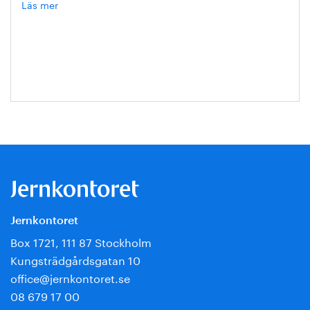
Läs mer
om
Hanna
Escobar-
Jansson
Jernkontoret
Box 1721, 111 87 Stockholm
Kungsträdgårdsgatan 10
office@jernkontoret.se
08 679 17 00