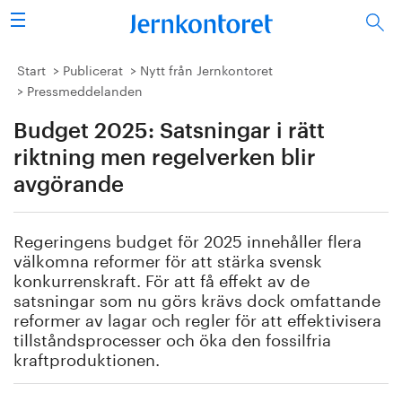
Sök
Stålindustrin
Start
Publicerat
Nytt från Jernkontoret
Pressmeddelanden
Vision 2050
Budget 2025: Satsningar i rätt
Forskning/utbildning
riktning men regelverken blir
avgörande
Energi/miljö
Regeringens budget för 2025 innehåller flera
Vi tycker
välkomna reformer för att stärka svensk
konkurrenskraft. För att få effekt av de
Publicerat
satsningar som nu görs krävs dock omfattande
reformer av lagar och regler för att effektivisera
tillståndsprocesser och öka den fossilfria
Bildbank
kraftproduktionen.
Om oss