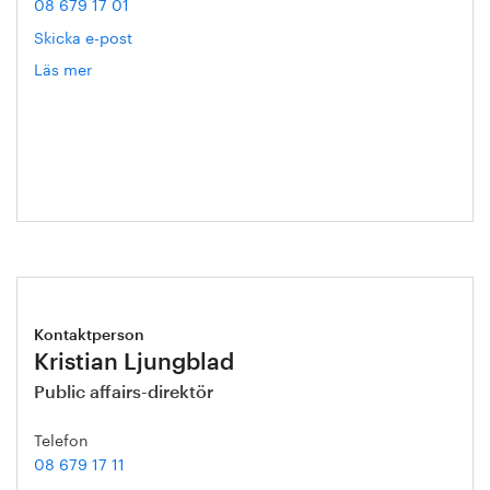
08 679 17 01
Skicka e-post
Läs mer
om
Annika
Roos
Kontaktperson
Kristian Ljungblad
Public affairs-direktör
Telefon
08 679 17 11