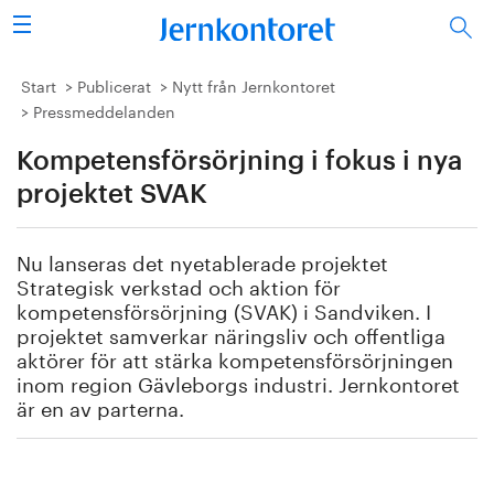
Sök
Stålindustrin
Start
Publicerat
Nytt från Jernkontoret
Pressmeddelanden
Vision 2050
Kompetensförsörjning i fokus i nya
Forskning/utbildning
projektet SVAK
Energi/miljö
Nu lanseras
det nyetablerade
projektet
Strategisk verkstad och aktion för
Vi tycker
kompetensförsörjning (SVAK) i Sandviken
. I
projektet
samverkar näringsliv och offentliga
aktörer för att stärka kompetensförsörjningen
Publicerat
inom region
Gävleborgs
industri.
Jernkontoret
är en av parterna.
Bildbank
Om oss