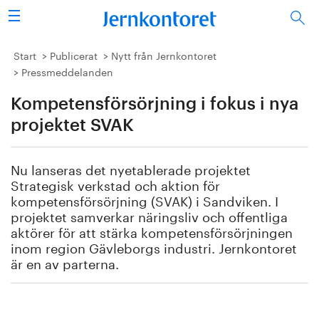
Sök
Stålindustrin
Start
Publicerat
Nytt från Jernkontoret
Pressmeddelanden
Vision 2050
Kompetensförsörjning i fokus i nya
Forskning/utbildning
projektet SVAK
Energi/miljö
Nu lanseras
det nyetablerade
projektet
Strategisk verkstad och aktion för
Vi tycker
kompetensförsörjning (SVAK) i Sandviken
. I
projektet
samverkar näringsliv och offentliga
aktörer för att stärka kompetensförsörjningen
Publicerat
inom region
Gävleborgs
industri.
Jernkontoret
är en av parterna.
Bildbank
Om oss