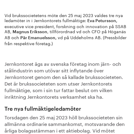
Vid brukssocietetens möte den 25 maj 2023 valdes tre nya
ledamöter in i Jernkontorets fullmäktige:
Eva Petursson,
executive vice president, forskning och innovation på SSAB
AB,
, tillförordnad vd och CFO på Höganäs
Magnus Eriksson
AB och
vd på Uddeholms AB. (Pressbilder
Pär Emanuelsson,
från respektive företag.)
Jernkontoret ägs av svenska företag inom järn- och
stålindustrin som utövar sitt inflytande över
Jernkontoret genom den så kallade brukssocieteten.
Det är brukssocieteten som utser Jernkontorets
fullmäktige, som i sin tur fattar beslut om vilken
inriktning Jernkontorets verksamhet ska ha.
Tre nya fullmäktigeledamöter
Torsdagen den 25 maj 2023 höll brukssocieteten sin
allmänna ordinarie sammankomst, motsvarande den
årliga bolagsstämman i ett aktiebolag. Vid mötet