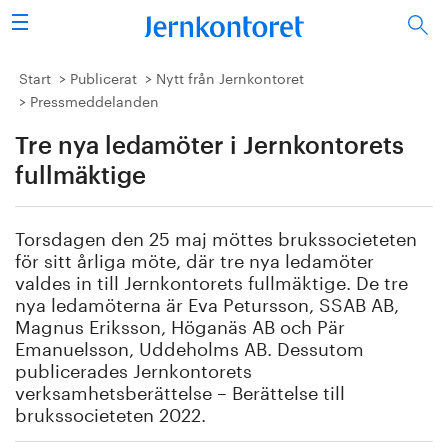
Sök
Stålindustrin
Start
Publicerat
Nytt från Jernkontoret
Pressmeddelanden
Vision 2050
Tre nya ledamöter i Jernkontorets
Forskning/utbildning
fullmäktige
Energi/miljö
Torsdagen den 25 maj möttes brukssocieteten
för sitt årliga möte, där tre nya ledamöter
Vi tycker
valdes in till Jernkontorets fullmäktige. De tre
nya ledamöterna är Eva Petursson, SSAB AB,
Magnus Eriksson, Höganäs AB och Pär
Publicerat
Emanuelsson, Uddeholms AB. Dessutom
publicerades Jernkontorets
Bildbank
verksamhetsberättelse – Berättelse till
brukssocieteten 2022.
Om oss