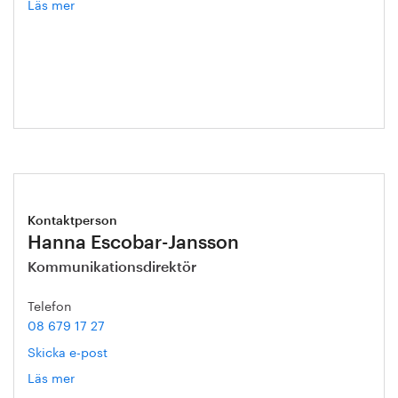
Läs mer
om
Annika
Roos
Kontaktperson
Hanna Escobar-Jansson
Kommunikationsdirektör
Telefon
08 679 17 27
Skicka e-post
Läs mer
om
Hanna