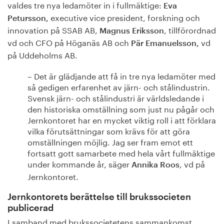
valdes tre nya ledamöter in i fullmäktige:
Eva
executive vice president, forskning och
Petursson,
innovation på SSAB AB,
, tillförordnad
Magnus Eriksson
vd och CFO på Höganäs AB och
vd
Pär Emanuelsson,
på Uddeholms AB.
– Det är glädjande att få in tre nya ledamöter med
så gedigen erfarenhet av järn- och stålindustrin.
Svensk järn- och stålindustri är världsledande i
den historiska omställning som just nu pågår och
Jernkontoret har en mycket viktig roll i att förklara
vilka förutsättningar som krävs för att göra
omställningen möjlig. Jag ser fram emot ett
fortsatt gott samarbete med hela vårt fullmäktige
under kommande år, säger
, vd på
Annika Roos
Jernkontoret.
Jernkontorets berättelse till brukssocieten
publicerad
I samband med brukssocietetens sammankomst