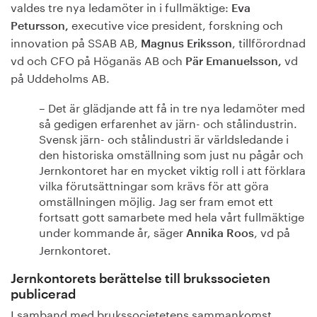
valdes tre nya ledamöter in i fullmäktige:
Eva
executive vice president, forskning och
Petursson,
innovation på SSAB AB,
, tillförordnad
Magnus Eriksson
vd och CFO på Höganäs AB och
vd
Pär Emanuelsson,
på Uddeholms AB.
– Det är glädjande att få in tre nya ledamöter med
så gedigen erfarenhet av järn- och stålindustrin.
Svensk järn- och stålindustri är världsledande i
den historiska omställning som just nu pågår och
Jernkontoret har en mycket viktig roll i att förklara
vilka förutsättningar som krävs för att göra
omställningen möjlig. Jag ser fram emot ett
fortsatt gott samarbete med hela vårt fullmäktige
under kommande år, säger
, vd på
Annika Roos
Jernkontoret.
Jernkontorets berättelse till brukssocieten
publicerad
I samband med brukssocietetens sammankomst