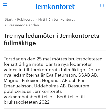
Sök
Stålindustrin
Start
Publicerat
Nytt från Jernkontoret
Pressmeddelanden
Vision 2050
Tre nya ledamöter i Jernkontorets
Forskning/utbildning
fullmäktige
Energi/miljö
Torsdagen den 25 maj möttes brukssocieteten
för sitt årliga möte, där tre nya ledamöter
Vi tycker
valdes in till Jernkontorets fullmäktige. De tre
nya ledamöterna är Eva Petursson, SSAB AB,
Magnus Eriksson, Höganäs AB och Pär
Publicerat
Emanuelsson, Uddeholms AB. Dessutom
publicerades Jernkontorets
Bildbank
verksamhetsberättelse – Berättelse till
brukssocieteten 2022.
Om oss