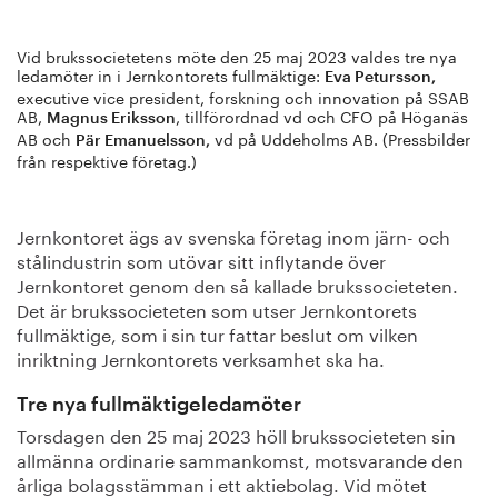
Vid brukssocietetens möte den 25 maj 2023 valdes tre nya
ledamöter in i Jernkontorets fullmäktige:
Eva Petursson,
executive vice president, forskning och innovation på SSAB
AB,
, tillförordnad vd och CFO på Höganäs
Magnus Eriksson
AB och
vd på Uddeholms AB. (Pressbilder
Pär Emanuelsson,
från respektive företag.)
Jernkontoret ägs av svenska företag inom järn- och
stålindustrin som utövar sitt inflytande över
Jernkontoret genom den så kallade brukssocieteten.
Det är brukssocieteten som utser Jernkontorets
fullmäktige, som i sin tur fattar beslut om vilken
inriktning Jernkontorets verksamhet ska ha.
Tre nya fullmäktigeledamöter
Torsdagen den 25 maj 2023 höll brukssocieteten sin
allmänna ordinarie sammankomst, motsvarande den
årliga bolagsstämman i ett aktiebolag. Vid mötet