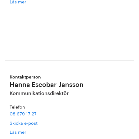
Läs mer
om
Annika
Roos
Kontaktperson
Hanna Escobar-Jansson
Kommunikationsdirektör
Telefon
08 679 17 27
Skicka e-post
Läs mer
om
Hanna