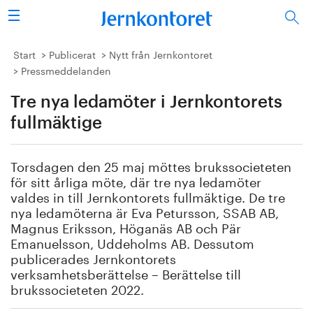
Sök
Stålindustrin
Start
Publicerat
Nytt från Jernkontoret
Pressmeddelanden
Vision 2050
Tre nya ledamöter i Jernkontorets
Forskning/utbildning
fullmäktige
Energi/miljö
Torsdagen den 25 maj möttes brukssocieteten
för sitt årliga möte, där tre nya ledamöter
Vi tycker
valdes in till Jernkontorets fullmäktige. De tre
nya ledamöterna är Eva Petursson, SSAB AB,
Magnus Eriksson, Höganäs AB och Pär
Publicerat
Emanuelsson, Uddeholms AB. Dessutom
publicerades Jernkontorets
Bildbank
verksamhetsberättelse – Berättelse till
brukssocieteten 2022.
Om oss