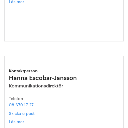
Läs mer
om
Annika
Roos
Kontaktperson
Hanna Escobar-Jansson
Kommunikationsdirektör
Telefon
08 679 17 27
Skicka e-post
Läs mer
om
Hanna