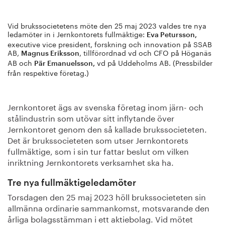
Vid brukssocietetens möte den 25 maj 2023 valdes tre nya
ledamöter in i Jernkontorets fullmäktige:
Eva Petursson,
executive vice president, forskning och innovation på SSAB
AB,
, tillförordnad vd och CFO på Höganäs
Magnus Eriksson
AB och
vd på Uddeholms AB. (Pressbilder
Pär Emanuelsson,
från respektive företag.)
Jernkontoret ägs av svenska företag inom järn- och
stålindustrin som utövar sitt inflytande över
Jernkontoret genom den så kallade brukssocieteten.
Det är brukssocieteten som utser Jernkontorets
fullmäktige, som i sin tur fattar beslut om vilken
inriktning Jernkontorets verksamhet ska ha.
Tre nya fullmäktigeledamöter
Torsdagen den 25 maj 2023 höll brukssocieteten sin
allmänna ordinarie sammankomst, motsvarande den
årliga bolagsstämman i ett aktiebolag. Vid mötet