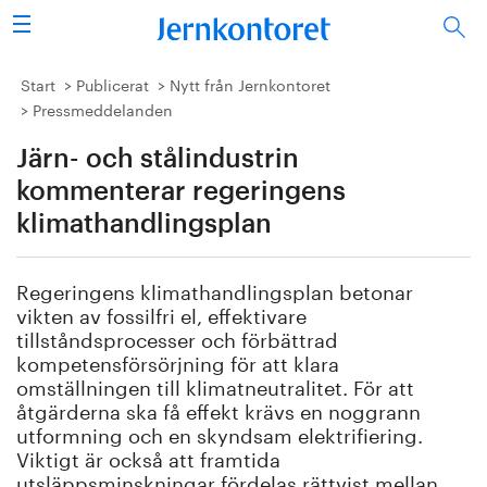
Sök
Stålindustrin
Start
Publicerat
Nytt från Jernkontoret
Pressmeddelanden
Vision 2050
Järn- och stålindustrin
Forskning/utbildning
kommenterar regeringens
klimathandlingsplan
Energi/miljö
Regeringens klimathandlingsplan betonar
Vi tycker
vikten av fossilfri el, effektivare
tillståndsprocesser och förbättrad
Publicerat
kompetensförsörjning för att klara
omställningen till klimatneutralitet. För att
åtgärderna ska få effekt krävs en noggrann
Bildbank
utformning och en skyndsam elektrifiering.
Viktigt är också att framtida
Om oss
utsläppsminskningar fördelas rättvist mellan