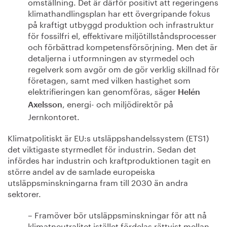
omställning. Det är därför positivt att regeringens
klimathandlingsplan har ett övergripande fokus
på kraftigt utbyggd produktion och infrastruktur
för fossilfri el, effektivare miljötillståndsprocesser
och förbättrad kompetensförsörjning. Men det är
detaljerna i utformningen av styrmedel och
regelverk som avgör om de gör verklig skillnad för
företagen, samt med vilken hastighet som
elektrifieringen kan genomföras, säger
Helén
, energi- och miljödirektör på
Axelsson
Jernkontoret.
Klimatpolitiskt är EU:s utsläppshandelssystem (ETS1)
det viktigaste styrmedlet för industrin. Sedan det
infördes har industrin och kraftproduktionen tagit en
större andel av de samlade europeiska
utsläppsminskningarna fram till 2030 än andra
sektorer.
– Framöver bör utsläppsminskningar för att nå
klimatneutralitet istället fördelas rättvist mellan