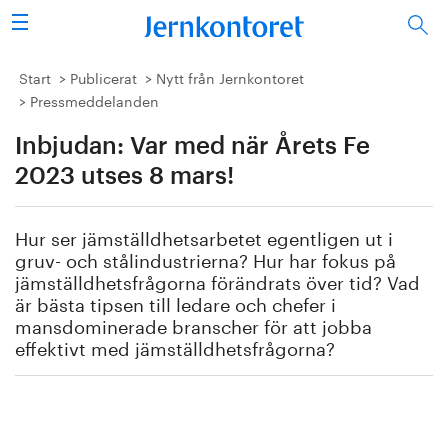
Sök
Stålindustrin
Start
Publicerat
Nytt från Jernkontoret
Pressmeddelanden
Vision 2050
Inbjudan: Var med när Årets Fe
Forskning/utbildning
2023 utses 8 mars!
Energi/miljö
Hur ser jämställdhetsarbetet egentligen ut i
gruv- och stålindustrierna? Hur har fokus på
Vi tycker
jämställdhetsfrågorna förändrats över tid? Vad
är bästa tipsen till ledare och chefer i
mansdominerade branscher för att jobba
Publicerat
effektivt med jämställdhetsfrågorna?
Bildbank
Om oss