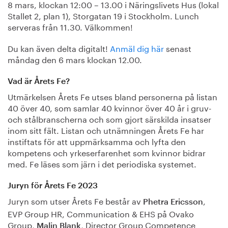
8 mars, klockan 12:00 – 13.00 i Näringslivets Hus (lokal
Stallet 2, plan 1), Storgatan 19 i Stockholm. Lunch
serveras från 11.30. Välkommen!
Du kan även delta digitalt!
Anmäl dig här
senast
måndag den 6 mars klockan 12.00.
Vad är Årets Fe?
Utmärkelsen Årets Fe utses bland personerna på listan
40 över 40, som samlar 40 kvinnor över 40 år i gruv-
och stålbranscherna och som gjort särskilda insatser
inom sitt fält. Listan och utnämningen Årets Fe har
instiftats för att uppmärksamma och lyfta den
kompetens och yrkeserfarenhet som kvinnor bidrar
med. Fe läses som järn i det periodiska systemet.
Juryn för Årets Fe 2023
Juryn som utser Årets Fe består av
,
Phetra Ericsson
EVP Group HR, Communication & EHS på Ovako
Group,
, Director Group Competence
Malin Blank