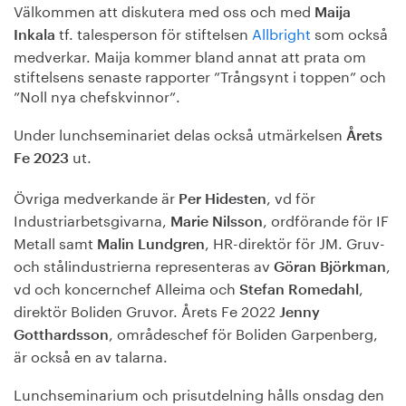
Välkommen att diskutera med oss och med
Maija
tf. talesperson för stiftelsen
Allbright
som också
Inkala
medverkar. Maija kommer bland annat att prata om
stiftelsens senaste rapporter ”Trångsynt i toppen” och
”Noll nya chefskvinnor”.
Under lunchseminariet delas också utmärkelsen
Årets
ut.
Fe 2023
Övriga medverkande är
, vd för
Per Hidesten
Industriarbetsgivarna,
, ordförande för IF
Marie Nilsson
Metall samt
, HR-direktör för JM. Gruv-
Malin Lundgren
och stålindustrierna representeras av
,
Göran Björkman
vd och koncernchef Alleima och
,
Stefan Romedahl
direktör Boliden Gruvor. Årets Fe 2022
Jenny
, områdeschef för Boliden Garpenberg,
Gotthardsson
är också en av talarna.
Lunchseminarium och prisutdelning hålls onsdag den