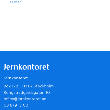
Läs mer
om
Hanna
Escobar-
Jansson
Jernkontoret
Box 1721, 111 87 Stockholm
Kungsträdgårdsgatan 10
office@jernkontoret.se
08 679 17 00