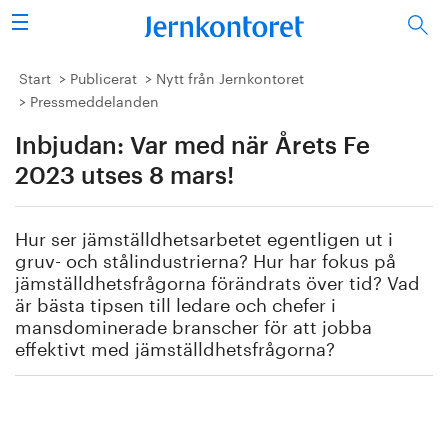
Sök
Stålindustrin
Start
Publicerat
Nytt från Jernkontoret
Pressmeddelanden
Vision 2050
Inbjudan: Var med när Årets Fe
Forskning/utbildning
2023 utses 8 mars!
Energi/miljö
Hur ser jämställdhetsarbetet egentligen ut i
gruv- och stålindustrierna? Hur har fokus på
Vi tycker
jämställdhetsfrågorna förändrats över tid? Vad
är bästa tipsen till ledare och chefer i
mansdominerade branscher för att jobba
Publicerat
effektivt med jämställdhetsfrågorna?
Bildbank
Om oss