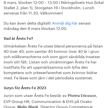
8 mars, klockan 12:00 – 13.00 i Näringslivets Hus (lokal
Stallet 2, plan 1), Storgatan 19 i Stockholm. Lunch
serveras från 11.30. Välkommen!
Du kan även delta digitalt!
Anmäl dig här
senast
måndag den 6 mars klockan 12.00.
Vad är Årets Fe?
Utmärkelsen Årets Fe utses bland personerna på listan
40 över 40, som samlar 40 kvinnor över 40 år i gruv-
och stålbranscherna och som gjort särskilda insatser
inom sitt fält. Listan och utnämningen Årets Fe har
instiftats för att uppmärksamma och lyfta den
kompetens och yrkeserfarenhet som kvinnor bidrar
med. Fe läses som järn i det periodiska systemet.
Juryn för Årets Fe 2023
Juryn som utser Årets Fe består av
,
Phetra Ericsson
EVP Group HR, Communication & EHS på Ovako
Group,
, Director Group Competence
Malin Blank