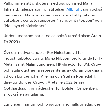
Välkommen att diskutera med oss och med
Maija
tf. talesperson för stiftelsen
Allbright
som också
Inkala
medverkar. Maija kommer bland annat att prata om
stiftelsens senaste rapporter ”Trångsynt i toppen” och
”Noll nya chefskvinnor”.
Under lunchseminariet delas också utmärkelsen
Årets
ut.
Fe 2023
Övriga medverkande är
, vd för
Per Hidesten
Industriarbetsgivarna,
, ordförande för IF
Marie Nilsson
Metall samt
, HR-direktör för JM. Gruv-
Malin Lundgren
och stålindustrierna representeras av
,
Göran Björkman
vd och koncernchef Alleima och
,
Stefan Romedahl
direktör Boliden Gruvor. Årets Fe 2022
Jenny
, områdeschef för Boliden Garpenberg,
Gotthardsson
är också en av talarna.
Lunchseminarium och prisutdelning hålls onsdag den