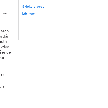
Skicka e-post
trins
Läs mer
om
Hanna
Escobar-
Jansson
taren
ordår
ustri
ktive
gående
ar-
ar
ärn-