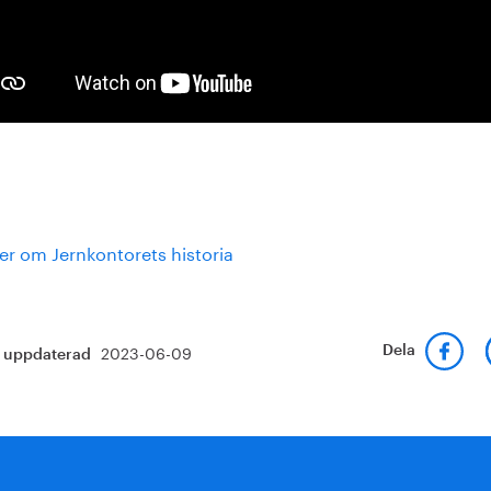
er om Jernkontorets historia
2023-06-09
Dela
t uppdaterad