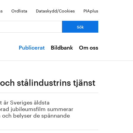
ss
Ordlista
Dataskydd/Cookies
PIAplus
Publicerat
Bildbank
Om oss
 och stålindustrins tjänst
t är Sveriges äldsta
ucerad jubileumsfilm summerar
a och belyser de spännande