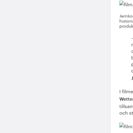
Jernko
histori
produk
I film
Wette
tills
och st