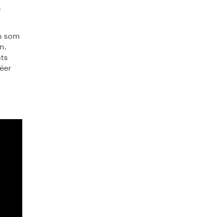
h
lm som
n.
ats
éer