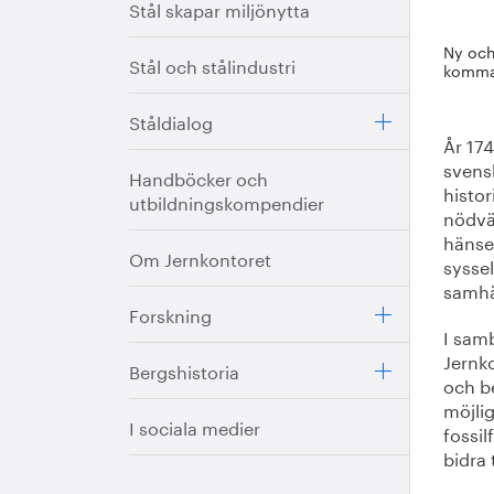
Stål skapar miljönytta
Ny och
Stål och stålindustri
komman
Ståldialog
År 174
svensk
Handböcker och
histor
utbildningskompendier
nödvän
hänsee
Om Jernkontoret
syssel
samhä
Forskning
I sam
Jernk
Bergshistoria
och b
möjlig
I sociala medier
fossi
bidra 