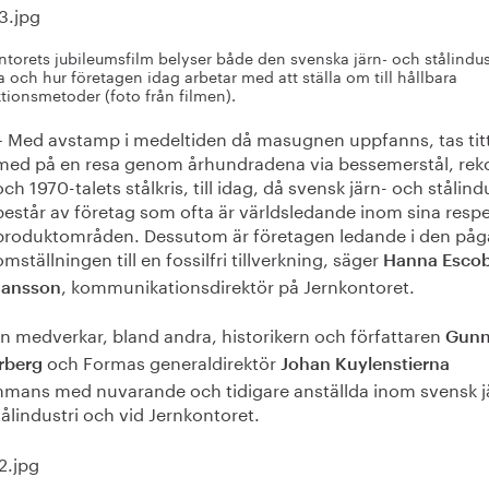
ntorets jubileumsfilm belyser både den svenska järn- och stålindus
a och hur företagen idag arbetar med att ställa om till hållbara
tionsmetoder (foto från filmen).
– Med avstamp i medeltiden då masugnen uppfanns, tas tit
med på en resa genom århundradena via bessemerstål, rek
och 1970-talets stålkris, till idag, då svensk järn- och stålind
består av företag som ofta är världsledande inom sina respe
produktområden. Dessutom är företagen ledande i den på
omställningen till en fossilfri tillverkning, säger
Hanna Escob
, kommunikationsdirektör på Jernkontoret.
Jansson
en medverkar, bland andra, historikern och författaren
Gunn
och Formas generaldirektör
rberg
Johan Kuylenstierna
ammans med nuvarande och tidigare anställda inom svensk j
ålindustri och vid Jernkontoret.