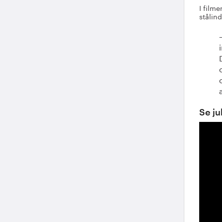
I film
stålind
Se ju