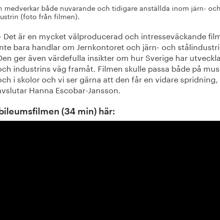
en medverkar både nuvarande och tidigare anställda inom järn- oc
ustrin (foto från filmen).
– Det är en mycket välproducerad och intresseväckande fi
inte bara handlar om Jernkontoret och järn- och stålindustri
Den ger även värdefulla insikter om hur Sverige har utveckl
och industrins väg framåt. Filmen skulle passa både på mus
och i skolor och vi ser gärna att den får en vidare spridning,
avslutar Hanna Escobar-Jansson.
bileumsfilmen (34 min) här: