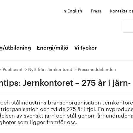
In English
Press
Kontakta o
Sök:
g/utbildning
Energi/miljö
Vi tycker
Publicerat
Nytt från Jernkontoret
Pressmeddelanden
mtips: Jernkontoret – 275 år i järn-
 och stålindustrins branschorganisation Jernkontore
triorganisation och fyllde 275 år i fjol. En nyprod
delsen av svenskt järn och stål genom århundraden
gheter som ligger framför oss.