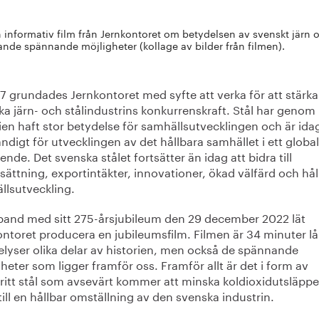
 informativ film från Jernkontoret om betydelsen av svenskt jär
de spännande möjligheter (kollage av bilder från filmen).
7 grundades Jernkontoret med syfte att verka för att stärk
a järn- och stålindustrins konkurrenskraft. Stål har genom
ien haft stor betydelse för samhällsutvecklingen och är idag
digt för utvecklingen av det hållbara samhället i ett global
nde. Det svenska stålet fortsätter än idag att bidra till
sättning, exportintäkter, innovationer, ökad välfärd och hål
llsutveckling.
band med sitt 275-årsjubileum den 29 december 2022 lät
ontoret producera en jubileumsfilm. Filmen är 34 minuter l
elyser olika delar av historien, men också de spännande
heter som ligger framför oss. Framför allt är det i form av
lfritt stål som avsevärt kommer att minska koldioxidutsläpp
till en hållbar omställning av den svenska industrin.