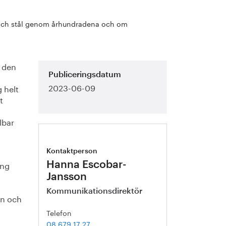
n och stål genom århundradena och om
a den
Publiceringsdatum
2023-06-09
 helt
t
lbar
Kontaktperson
ång
Hanna Escobar-
Jansson
Kommunikationsdirektör
en och
Telefon
08 679 17 27