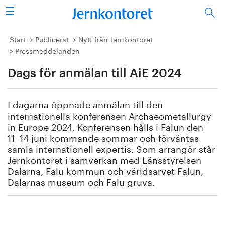
Sök
Stålindustrin
Start
Publicerat
Nytt från Jernkontoret
Pressmeddelanden
Vision 2050
Dags för anmälan till AiE 2024
Forskning/utbildning
I dagarna öppnade anmälan till den
Energi/miljö
internationella konferensen Archaeometallurgy
in Europe 2024. Konferensen hålls i Falun den
11–14 juni kommande sommar och förväntas
Vi tycker
samla internationell expertis. Som arrangör står
Jernkontoret i samverkan med Länsstyrelsen
Publicerat
Dalarna, Falu kommun och världsarvet Falun,
Dalarnas museum och Falu gruva.
Bildbank
Om oss