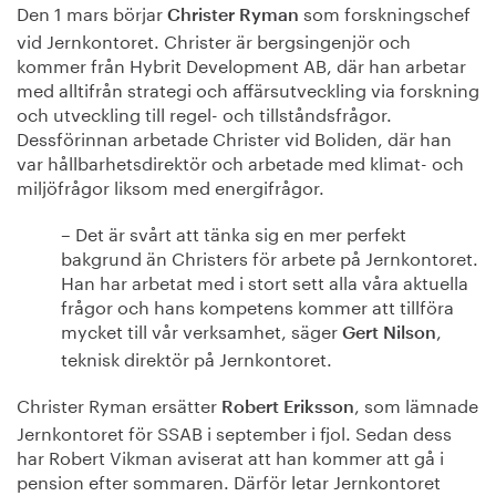
Den 1 mars börjar
som forskningschef
Christer Ryman
vid Jernkontoret. Christer är bergsingenjör och
kommer från Hybrit Development AB, där han arbetar
med alltifrån strategi och affärsutveckling via forskning
och utveckling till regel- och tillståndsfrågor.
Dessförinnan arbetade Christer vid Boliden, där han
var hållbarhetsdirektör och arbetade med klimat- och
miljöfrågor liksom med energifrågor.
– Det är svårt att tänka sig en mer perfekt
bakgrund än Christers för arbete på Jernkontoret.
Han har arbetat med i stort sett alla våra aktuella
frågor och hans kompetens kommer att tillföra
mycket till vår verksamhet, säger
,
Gert Nilson
teknisk direktör på Jernkontoret.
Christer Ryman ersätter
, som lämnade
Robert Eriksson
Jernkontoret för SSAB i september i fjol. Sedan dess
har Robert Vikman aviserat att han kommer att gå i
pension efter sommaren. Därför letar Jernkontoret