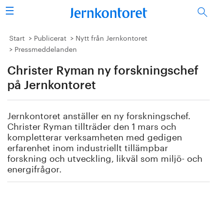
Sök
Stålindustrin
Start
Publicerat
Nytt från Jernkontoret
Pressmeddelanden
Vision 2050
Christer Ryman ny forskningschef
Forskning/utbildning
på Jernkontoret
Energi/miljö
Jernkontoret anställer en ny forskningschef.
Christer Ryman tillträder den 1 mars och
Vi tycker
kompletterar verksamheten med gedigen
erfarenhet inom industriellt tillämpbar
forskning och utveckling, likväl som miljö- och
Publicerat
energifrågor.
Bildbank
Om oss