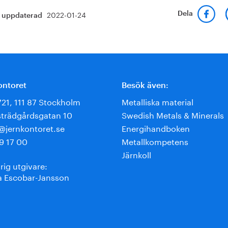
2022-01-24
Dela
t uppdaterad
ontoret
Besök även:
721, 111 87 Stockholm
Metalliska material
trädgårdsgatan 10
Swedish Metals & Minerals
e@jernkontoret.se
Energihandboken
9 17 00
Metallkompetens
Järnkoll
rig utgivare:
 Escobar-Jansson