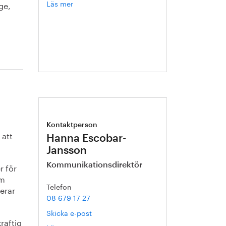
Läs mer
om
ge,
Annika
Roos
Kontaktperson
 att
Hanna Escobar-
Jansson
r för
Kommunikationsdirektör
om
Telefon
erar
08 679 17 27
Skicka e-post
raftig