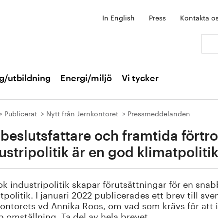
In English
Press
Kontakta o
Sök:
g/utbildning
Energi/miljö
Vi tycker
Publicerat
Nytt från Jernkontoret
Pressmeddelanden
l beslutsfattare och framtida fört
ustripolitik är en god klimatpoliti
ok industripolitik skapar förutsättningar för en sna
tpolitik. I januari 2022 publicerades ett brev till sv
ontorets vd Annika Roos, om vad som krävs för att i
 omställning. Ta del av hela brevet.