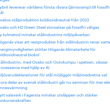
ybrit levererar världens första råvara (järnsvamp) till fossilfr
tål
vakos stålproduktion koldioxidneutral från 2022
vako och H2 Green Steel storsatsar på fossilfri vätgas
y kylmetod minskar stålindustrins miljöpåverkan
öganäs visar att restprodukter från stålindustrin renar vatt
nergimyndigheten stöttar Höganäs klimatarbete för
oldioxidneutral biokol
tålindustrin, med Ovako och Outokumpu i spetsen, vässar
rocesserna med hjälp av AI
iljövarudeklarationer för stål möjliggör miljömedvetna val
tora delar av svensk stålindustri går nu samman för mer elek
mnesvärmning
ytt valsverk i Fagersta minskar utsläppen och stärker
onkurrenskraften