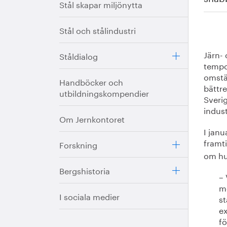
Stål skapar miljönytta
Stål och stålindustri
Järn- 
Ståldialog
tempo
omstäl
Handböcker och
bättre
utbildningskompendier
Sverig
indust
Om Jernkontoret
I janu
framt
Forskning
om hu
Bergshistoria
– 
me
I sociala medier
st
ex
fö