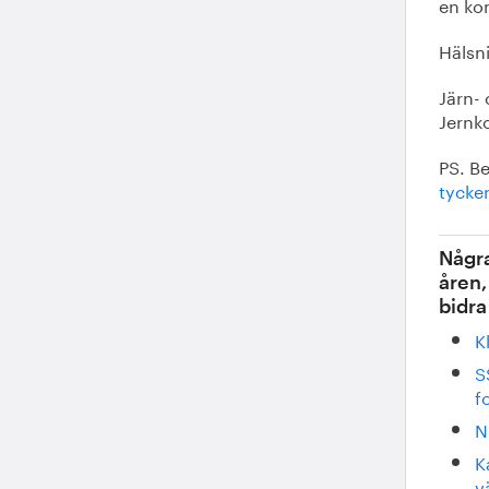
en ko
Hälsn
Järn-
Jernk
PS. B
tycker
Några
åren,
bidra
K
S
fo
N
K
v