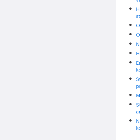
H
s
O
O
N
H
E
k
S
p
M
S
ä
N
k