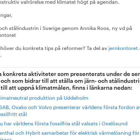
nstruktiv valrörelse med klimatet högt på agendan.
ingar,
 och stålindustrin i Sverige genom Annika Roos, ny vd på
ontoret
ehöver du konkreta tips på reformer? Ta del av
jernkontoret.
.
 konkreta aktiviteter som presenterats under de se
 och som bidrar till att ställa om järn- och stålindustr
 till att uppnå klimatmålen, finns i länkarna nedan:
limatneutral produktion på Uddeholm
SAB, Ovako och Volvo presenterar världens första fordon a
ssilfritt stål
u har världens första fossilfria stål valsats i Oxelösund
anthal och Hybrit samarbetar för elektrisk värmelösning för
ätgas