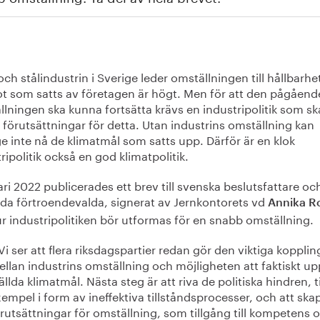
och stålindustrin i Sverige leder omställningen till hållbarhe
t som satts av företagen är högt. Men för att den pågåend
lningen ska kunna fortsätta krävs en industripolitik som s
 förutsättningar för detta. Utan industrins omställning kan
e inte nå de klimatmål som satts upp. Därför är en klok
ripolitik också en god klimatpolitik.
ari 2022 publicerades ett brev till svenska beslutsfattare oc
ida förtroendevalda, signerat av Jernkontorets vd
Annika R
r industripolitiken bör utformas för en snabb omställning.
Vi ser att flera riksdagspartier redan gör den viktiga koppli
llan industrins omställning och möjligheten att faktiskt u
ällda klimatmål. Nästa steg är att riva de politiska hindren, ti
empel i form av ineffektiva tillståndsprocesser, och att ska
rutsättningar för omställning, som tillgång till kompetens 