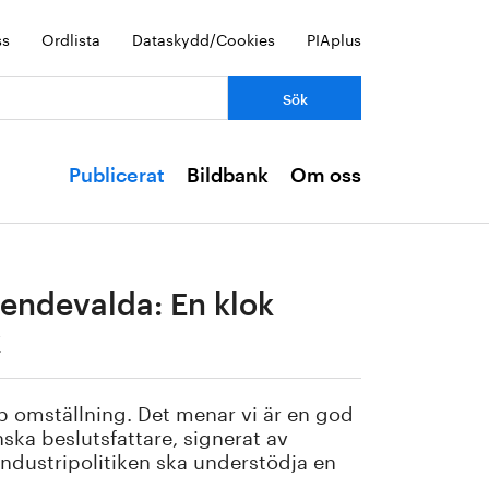
ss
Ordlista
Dataskydd/Cookies
PIAplus
Publicerat
Bildbank
Om oss
roendevalda: En klok
k
bb omställning. Det menar vi är en god
enska beslutsfattare, signerat av
ndustripolitiken ska understödja en