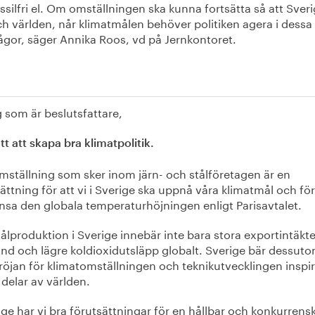
ssilfri el. Om omställningen ska kunna fortsätta så att Sveri
h världen, når klimatmålen behöver politiken agera i dessa
ågor, säger Annika Roos, vd på Jernkontoret.
ig som är beslutsfattare,
tt att skapa bra klimatpolitik.
mställning som sker inom järn- och stålföretagen är en
ättning för att vi i Sverige ska uppnå våra klimatmål och för
nsa den globala temperaturhöjningen enligt Parisavtalet.
ålproduktion i Sverige innebär inte bara stora exportintäkte
and och lägre koldioxidutsläpp globalt. Sverige bär dessut
röjan för klimatomställningen och teknikutvecklingen inspir
delar av världen.
ige har vi bra förutsättningar för en hållbar och konkurrensk