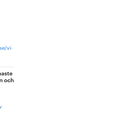
se/vi-
naste
in och
v