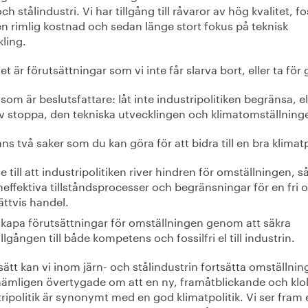
och stålindustri. Vi har tillgång till råvaror av hög kvalitet, fos
l en rimlig kostnad och sedan länge stort fokus på teknisk
ling.
t är förutsättningar som vi inte får slarva bort, eller ta för 
som är beslutsfattare: låt inte industripolitiken begränsa, el
av stoppa, den tekniska utvecklingen och klimatomställning
nns två saker som du kan göra för att bidra till en bra klimatp
e till att industripolitiken river hindren för omställningen, 
neffektiva tillståndsprocesser och begränsningar för en fri 
ättvis handel.
kapa förutsättningar för omställningen genom att säkra
illgången till både kompetens och fossilfri el till industrin.
sätt kan vi inom järn- och stålindustrin fortsätta omställnin
 nämligen övertygade om att en ny, framåtblickande och klo
ripolitik är synonymt med en god klimatpolitik. Vi ser fram