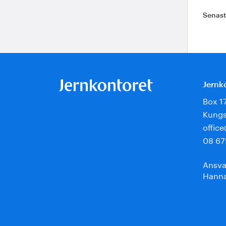
Senas
Jernk
Box 1
Kungs
offic
08 67
Ansva
Hanna