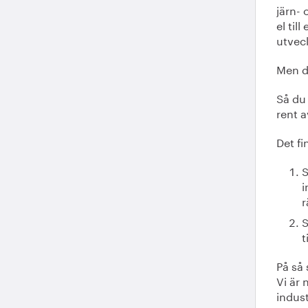
järn- 
el til
utveck
Men de
Så du 
rent 
Det fi
S
i
r
S
t
På så 
Vi är
indust