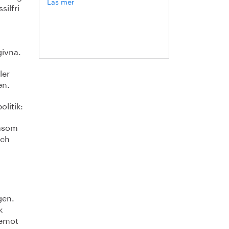
Läs mer
om
silfri
Hanna
Escobar-
Jansson
givna.
ler
en.
olitik:
såsom
och
gen.
k
 emot