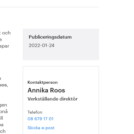
t och
e
Publiceringsdatum
2022-01-24
kapar
h
,
Kontaktperson
oos
Annika Roos
Verkställande direktör
ngen
ppnå
Telefon
ll
08 679 17 01
pa
Skicka e-post
och