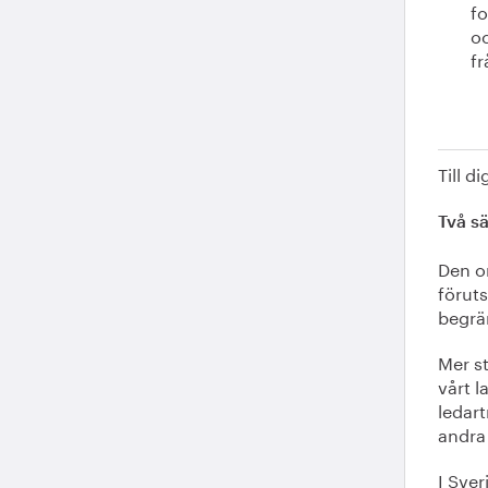
fo
oc
fr
Till d
Två sä
Den o
föruts
begrä
Mer st
vårt l
ledart
andra 
I Sver