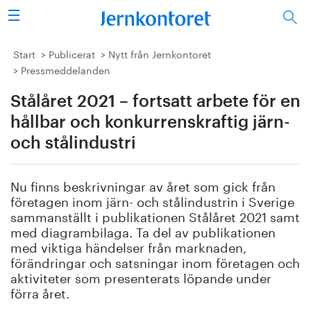
Sök
Stålindustrin
Start
Publicerat
Nytt från Jernkontoret
Pressmeddelanden
Vision 2050
Stålåret 2021 – fortsatt arbete för en
Forskning/utbildning
hållbar och konkurrenskraftig järn-
och stålindustri
Energi/miljö
Nu finns beskrivningar av året som gick från
Vi tycker
företagen inom järn- och stålindustrin i Sverige
sammanställt i publikationen Stålåret 2021 samt
Publicerat
med diagrambilaga. Ta del av publikationen
med viktiga händelser från marknaden,
förändringar och satsningar inom företagen och
Bildbank
aktiviteter som presenterats löpande under
förra året.
Om oss