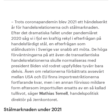
– Trots coronapandemin blev 2021 ett händelserikt
år för handelsrelationerna och stålmarknaden.
Efter det dramatiska fallet under pandemiåret
2020 såg vi i fjol en kraftig rekyl i efterfrågan på
handelsfärdigt stål, en efterfrågan som
stålindustrin i Sverige var snabb att möta. De höga
förväntningarna på att även de transatlantiska
handelsrelationerna skulle normaliseras med
president Biden vid rodret uppfylldes tyvärr bara
delvis. Även om relationerna förbättrats avsevärt
mellan USA och EU finns importrestriktionerna
fortfarande kvar, men i en annan förvisso mildare
form eftersom importtullen ersatts av en så kallad
tullkvot, säger
, handelspolitisk
Mathias Ternell
direktör på Jernkontoret.
Stålmarknaden under 2021