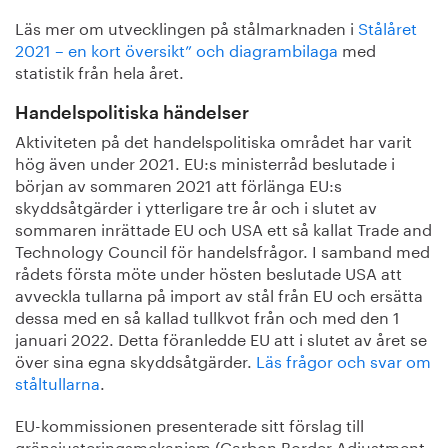
Läs mer om utvecklingen på stålmarknaden i
Stålåret
2021 – en kort översikt” och diagrambilaga
med
statistik från hela året.
Handelspolitiska händelser
Aktiviteten på det handelspolitiska området har varit
hög även under 2021. EU:s ministerråd beslutade i
början av sommaren 2021 att förlänga EU:s
skyddsåtgärder i ytterligare tre år och i slutet av
sommaren inrättade EU och USA ett så kallat Trade and
Technology Council för handelsfrågor. I samband med
rådets första möte under hösten beslutade USA att
avveckla tullarna på import av stål från EU och ersätta
dessa med en så kallad tullkvot från och med den 1
januari 2022. Detta föranledde EU att i slutet av året se
över sina egna skyddsåtgärder.
Läs frågor och svar om
ståltullarna
.
EU-kommissionen presenterade sitt förslag till
gränsjusteringsmekanism (Carbon Border Adjustment