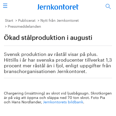
Sök
Stålindustrin
Start
Publicerat
Nytt från Jernkontoret
Pressmeddelanden
Vision 2050
Ökad stålproduktion i augusti
Forskning/utbildning
Svensk produktion av råstål visar på plus.
Energi/miljö
Hittills i år har svenska producenter tillverkat 1,3
procent mer råstål än i fjol, enligt uppgifter från
branschorganisationen Jernkontoret.
Vi tycker
Publicerat
Chargering (insättning) av skrot vid ljusbågsugn. Skrotkorgen
Bildbank
är på väg att öppna och släppa ned 70 ton skrot. Foto Pia
och Hans Nordlander,
Jernkontorets bildbank
.
Om oss