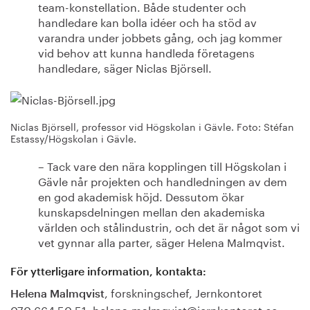
team-konstellation. Både studenter och
handledare kan bolla idéer och ha stöd av
varandra under jobbets gång, och jag kommer
vid behov att kunna handleda företagens
handledare, säger Niclas Björsell.
Niclas Björsell, professor vid Högskolan i Gävle. Foto: Stéfan
Estassy/Högskolan i Gävle.
– Tack vare den nära kopplingen till Högskolan i
Gävle når projekten och handledningen av dem
en god akademisk höjd. Dessutom ökar
kunskapsdelningen mellan den akademiska
världen och stålindustrin, och det är något som vi
vet gynnar alla parter, säger Helena Malmqvist.
För ytterligare information, kontakta:
, forskningschef, Jernkontoret
Helena Malmqvist
070 664 50 51, helena.malmqvist@jernkontoret.se