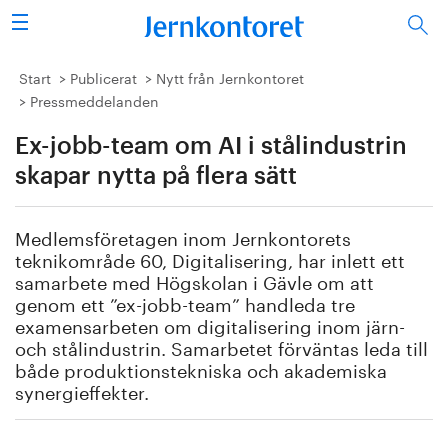
Sök
Stålindustrin
Start
Publicerat
Nytt från Jernkontoret
Pressmeddelanden
Vision 2050
Ex-jobb-team om AI i stålindustrin
Forskning/utbildning
skapar nytta på flera sätt
Energi/miljö
Medlemsföretagen inom Jernkontorets
teknikområde 60, Digitalisering, har inlett ett
Vi tycker
samarbete med Högskolan i Gävle om att
genom ett ”ex-jobb-team” handleda tre
examensarbeten om digitalisering inom järn-
Publicerat
och stålindustrin. Samarbetet förväntas leda till
både produktionstekniska och akademiska
Bildbank
synergieffekter.
Om oss