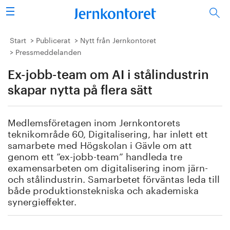
Sök
Stålindustrin
Start
Publicerat
Nytt från Jernkontoret
Pressmeddelanden
Vision 2050
Ex-jobb-team om AI i stålindustrin
Forskning/utbildning
skapar nytta på flera sätt
Energi/miljö
Medlemsföretagen inom Jernkontorets
teknikområde 60, Digitalisering, har inlett ett
Vi tycker
samarbete med Högskolan i Gävle om att
genom ett ”ex-jobb-team” handleda tre
examensarbeten om digitalisering inom järn-
Publicerat
och stålindustrin. Samarbetet förväntas leda till
både produktionstekniska och akademiska
Bildbank
synergieffekter.
Om oss