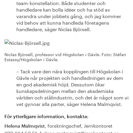
team-konstellation. Både studenter och
handledare kan bolla idéer och ha stöd av
varandra under jobbets gång, och jag kommer
vid behov att kunna handleda företagens
handledare, säger Niclas Björsell.
Niclas Björsell, professor vid Högskolan i Gävle. Foto: Stéfan
Estassy/Högskolan i Gävle.
– Tack vare den nära kopplingen till Högskolan i
Gävle når projekten och handledningen av dem
en god akademisk höjd. Dessutom ökar
kunskapsdelningen mellan den akademiska
världen och stålindustrin, och det är något som vi
vet gynnar alla parter, säger Helena Malmqvist.
För ytterligare information, kontakta:
, forskningschef, Jernkontoret
Helena Malmqvist
070 664 50 51, helena.malmqvist@jernkontoret.se