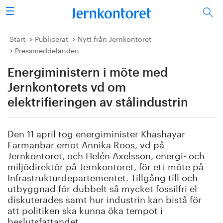
Sök
Stålindustrin
Start
Publicerat
Nytt från Jernkontoret
Pressmeddelanden
Vision 2050
Energiministern i möte med
Forskning/utbildning
Jernkontorets vd om
elektrifieringen av stålindustrin
Energi/miljö
Den 11 april tog energiminister Khashayar
Vi tycker
Farmanbar emot Annika Roos, vd på
Jernkontoret, och Helén Axelsson, energi- och
Publicerat
miljödirektör på Jernkontoret, för ett möte på
Infrastrukturdepartementet. Tillgång till och
utbyggnad för dubbelt så mycket fossilfri el
Bildbank
diskuterades samt hur industrin kan bistå för
att politiken ska kunna öka tempot i
Om oss
beslutsfattandet.