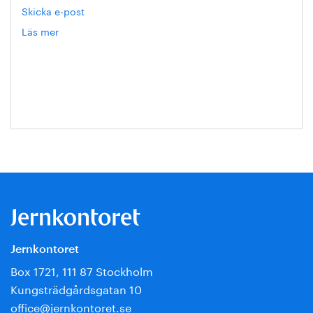
Skicka e-post
Läs mer
om
Hanna
Escobar-
Jansson
Jernkontoret
Box 1721, 111 87 Stockholm
Kungsträdgårdsgatan 10
office@jernkontoret.se