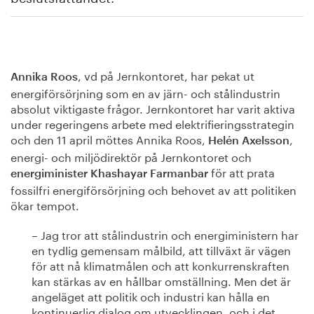
, vd på Jernkontoret, har pekat ut
Annika Roos
energiförsörjning som en av järn- och stålindustrin
absolut viktigaste frågor. Jernkontoret har varit aktiva
under regeringens arbete med elektrifieringsstrategin
och den 11 april möttes Annika Roos,
,
Helén Axelsson
energi- och miljödirektör på Jernkontoret och
för att prata
energiminister Khashayar Farmanbar
fossilfri energiförsörjning och behovet av att politiken
ökar tempot.
– Jag tror att stålindustrin och energiministern har
en tydlig gemensam målbild, att tillväxt är vägen
för att nå klimatmålen och att konkurrenskraften
kan stärkas av en hållbar omställning. Men det är
angeläget att politik och industri kan hålla en
kontinuerlig dialog om utvecklingen, och i det