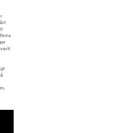
r
årt
tt
finns
ger
varit
igt
på
öm.