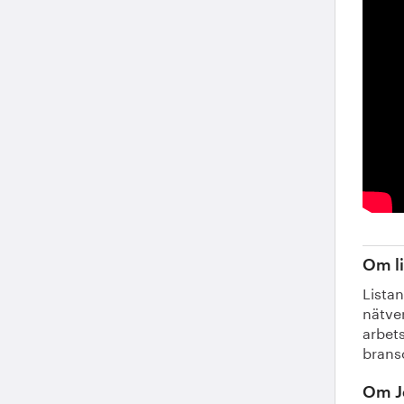
Om li
Lista
nätve
arbet
brans
Om J