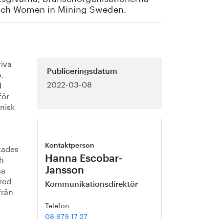
 och Women in Mining Sweden.
riva
.
Publiceringsdatum
2022-03-08
d
för
nisk
ftades
Kontaktperson
ch
Hanna Escobar-
sa
Jansson
red
Kommunikationsdirektör
från
Telefon
08 679 17 27