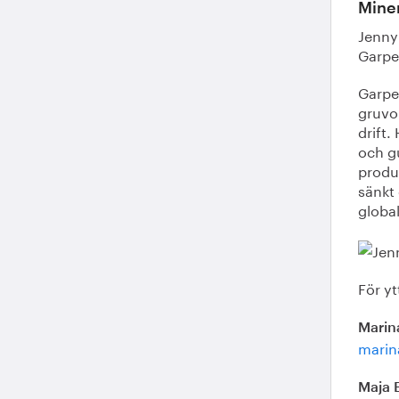
Mine
Jenny
Garpe
Garpe
gruvo
drift.
och g
produk
sänkt
globa
För yt
Marin
marin
Maja 