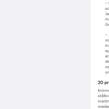
– 
s
Ja
me
G
– 
oc
me
sp
at
de
ve
o
20 pr
Kvinn
stålbr
markna
medar