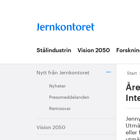
Stålindustrin
Vision 2050
Forsknin
Nytt från Jernkontoret
Start
Nyheter
Åre
Pressmeddelanden
Int
Remissvar
Jenny
Utmär
Vision 2050
eller
utmär