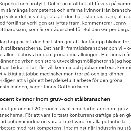
Superkul och ärofyllt! Det är en stolthet att få vara på samm
om så många kompetenta och erfarna kvinnor från bransch
g tycker det är väldigt bra att den här listan tas fram, alla 
d förtjänar verkligen att lyftas fram, kommenterar Jenny
otthardsson, som är områdeschef för Boliden Garpenberg.
Jag hoppas att den här listan gör att fler får upp blicken för
h stålbranscherna. Det här är framtidsbranscher och vi – 
taller - behövs för den gröna omställningen. Här finns må
ännande yrken och stora utvecklingsmöjligheter så jag ho
t det bidrar till att fler vill komma och jobba med oss. För m
t viktigt att jobba med saker man tror på och jag känner
rkligen att vi gör ett betydelsefullt arbete för den gröna
mställningen, säger Jenny Gotthardsson.
ocent kvinnor inom gruv- och stålbranschen
or utgör endast 20 procent av alla medarbetare inom gruv-
anscherna. För att vara fortsatt konkurrenskraftiga på en g
d behöver industrin vara attraktivare för alla potentiella
betare med rätt kompetens. Inte minst när industrin nu står