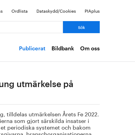
ss
Ordlista
Dataskydd/Cookies
PIAplus
Publicerat
Bildbank
Om oss
 tung utmärkelse på
 tilldelas utmärkelsen Årets Fe 2022.
erna som gjort särskilda insatser i
n i det periodiska systemet och bakom
tsgivarna, branschorganisationerna