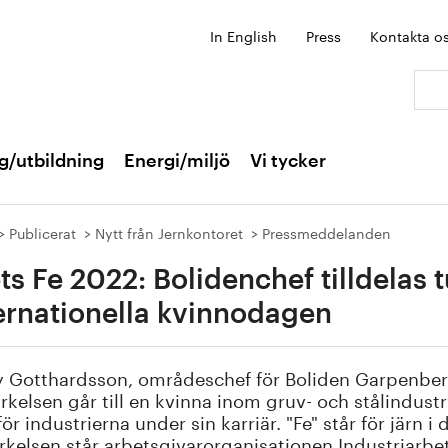
In English
Press
Kontakta o
Sök:
g/utbildning
Energi/miljö
Vi tycker
Publicerat
Nytt från Jernkontoret
Pressmeddelanden
ts Fe 2022: Bolidenchef tilldelas
ernationella kvinnodagen
 Gotthardsson, områdeschef för Boliden Garpenberg,
kelsen går till en kvinna inom gruv- och stålindustri
 för industrierna under sin karriär. "Fe" står för jär
kelsen står arbetsgivarorganisationen Industriarbe