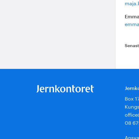
maja.
Emma
emma
Senas
Jernk
Box 1
Kungs
offic
08 67
Ansva