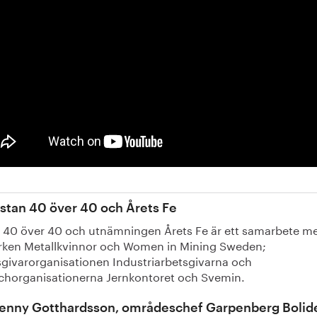
stan 40 över 40 och Årets Fe
n 40 över 40 och utnämningen Årets Fe är ett samarbete me
rken Metallkvinnor och Women in Mining Sweden;
sgivarorganisationen Industriarbetsgivarna och
chorganisationerna Jernkontoret och Svemin.
enny Gotthardsson, områdeschef Garpenberg Bolid