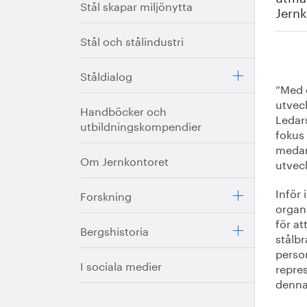
Stål skapar miljönytta
Jern
Stål och stålindustri
Ståldialog
”Med e
utvec
Handböcker och
Ledar
utbildningskompendier
fokus 
medar
Om Jernkontoret
utveck
Inför
Forskning
organ
för a
Bergshistoria
stålb
perso
I sociala medier
repres
denna