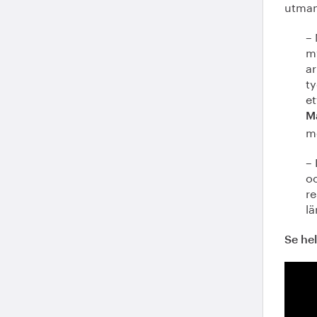
utman
– 
m
ar
ty
et
M
me
– 
oc
re
lä
Se he