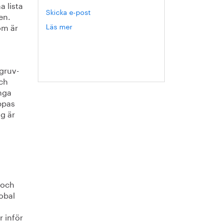
a lista
Skicka e-post
en.
som är
Läs mer
om
Hanna
Escobar-
Jansson
 gruv-
och
nga
ppas
ig är
 och
lobal
 inför