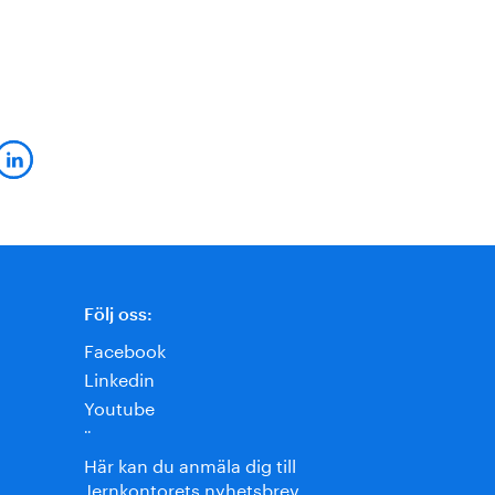
Följ oss:
Facebook
Linkedin
Youtube
¨
Här kan du anmäla dig till
Jernkontorets nyhetsbrev