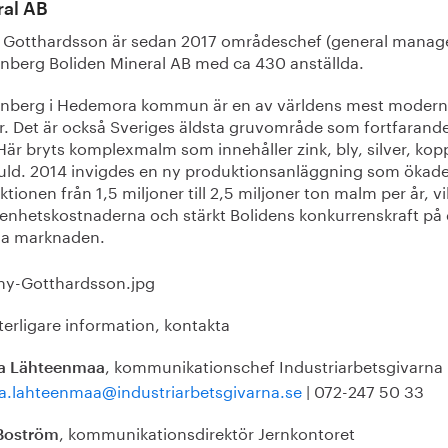
ral AB
 Gotthardsson är sedan 2017 områdeschef (general manage
nberg Boliden Mineral AB med ca 430 anställda.
nberg i Hedemora kommun är en av världens mest moder
r. Det är också Sveriges äldsta gruvområde som fortfarande 
 Här bryts komplexmalm som innehåller zink, bly, silver, kop
uld. 2014 invigdes en ny produktionsanläggning som ökad
tionen från 1,5 miljoner till 2,5 miljoner ton malm per år, vi
 enhetskostnaderna och stärkt Bolidens konkurrenskraft på
la marknaden.
terligare information, kontakta
, kommunikationschef Industriarbetsgivarna
a Lähteenmaa
a.lahteenmaa@industriarbetsgivarna.se
| 072-247 50 33
, kommunikationsdirektör Jernkontoret
Boström