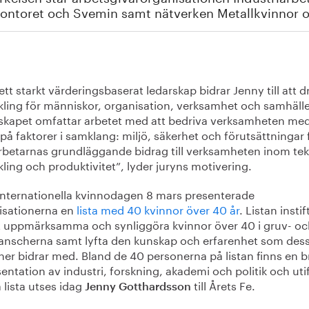
kontoret och Svemin samt nätverken Metallkvinnor
tt starkt värderingsbaserat ledarskap bidrar Jenny till att d
kling för människor, organisation, verksamhet och samhälle
skapet omfattar arbetet med att bedriva verksamheten me
på faktorer i samklang: miljö, säkerhet och förutsättningar 
betarnas grundläggande bidrag till verksamheten inom tek
ling och produktivitet”, lyder juryns motivering.
 internationella kvinnodagen 8 mars presenterade
isationerna en
lista med 40 kvinnor över 40 år
. Listan insti
tt uppmärksamma och synliggöra kvinnor över 40 i gruv- o
ranscherna samt lyfta den kunskap och erfarenhet som des
ner bidrar med. Bland de 40 personerna på listan finns en b
entation av industri, forskning, akademi och politik och uti
 lista utses idag
till Årets Fe.
Jenny Gotthardsson