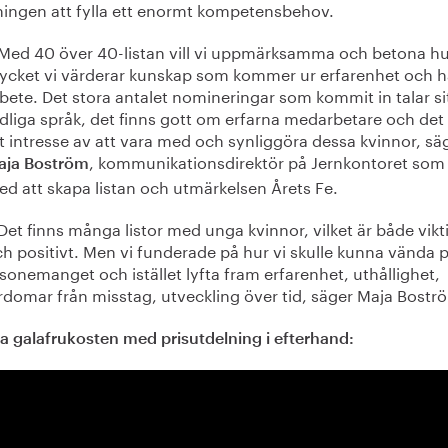
ingen att fylla ett enormt kompetensbehov.
Med 40 över 40-listan vill vi uppmärksamma och betona hu
ycket vi värderar kunskap som kommer ur erfarenhet och h
bete. Det stora antalet nomineringar som kommit in talar si
dliga språk, det finns gott om erfarna medarbetare och det 
t intresse av att vara med och synliggöra dessa kvinnor, sä
, kommunikationsdirektör på Jernkontoret som 
aja Boström
d att skapa listan och utmärkelsen Årets Fe.
Det finns många listor med unga kvinnor, vilket är både vikt
h positivt. Men vi funderade på hur vi skulle kunna vända 
sonemanget och istället lyfta fram erfarenhet, uthållighet,
rdomar från misstag, utveckling över tid, säger Maja Bostr
la galafrukosten med prisutdelning i efterhand: