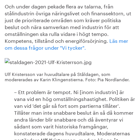
Och under dagen pekade flera av talarna, från
stålindustrin övriga näringslivet och finanssektorn, ut
just de prioriterade områden som kräver politiska
beslut och nära samverkan med industrin för att
omställningen ska rulla vidare i högt tempo.
Kompetens, tillstånd och energiförsörjning.
Läs mer
om dessa frågor under "Vi tycker".
Ulf Kristersson var huvudtalare på Ståldagen, som
modererades av Karin Klingenstierna. Foto: Pia Nordlander.
– Ett problem är tempot. Ni [inom industrin] är
vana vid en hög omställningshastighet. Politiken är
van vid 'det går så fort som partierna tillåter'.
Tillåter man inte snabbare beslut än så då kommer
andra länder blir snabbare och då äventyrar vi
sådant som varit historiska framgångar,
konstaterade dagens huvudtalare, Moderaternas
partiledare
, med en känga åt