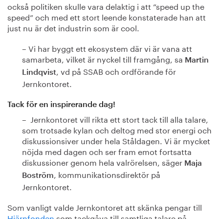
också politiken skulle vara delaktig i att ”speed up the
speed” och med ett stort leende konstaterade han att
just nu är det industrin som är cool.
– Vi har byggt ett ekosystem där vi är vana att
samarbeta, vilket är nyckel till framgång, sa
Martin
, vd på SSAB och ordförande för
Lindqvist
Jernkontoret.
Tack för en inspirerande dag!
– Jernkontoret vill rikta ett stort tack till alla talare,
som trotsade kylan och deltog med stor energi och
diskussionsiver under hela Ståldagen. Vi är mycket
nöjda med dagen och ser fram emot fortsatta
diskussioner genom hela valrörelsen, säger
Maja
, kommunikationsdirektör på
Boström
Jernkontoret.
Som vanligt valde Jernkontoret att skänka pengar till
Hjärnfonden
som tackgåva till samtliga talare på