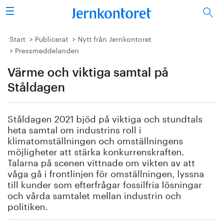
Sök
Stålindustrin
Start
Publicerat
Nytt från Jernkontoret
Pressmeddelanden
Vision 2050
Värme och viktiga samtal på
Forskning/utbildning
Ståldagen
Energi/miljö
Ståldagen 2021 bjöd på viktiga och stundtals
heta samtal om industrins roll i
Vi tycker
klimatomställningen och omställningens
möjligheter att stärka konkurrenskraften.
Talarna på scenen vittnade om vikten av att
Publicerat
våga gå i frontlinjen för omställningen, lyssna
till kunder som efterfrågar fossilfria lösningar
Bildbank
och vårda samtalet mellan industrin och
politiken.
Om oss