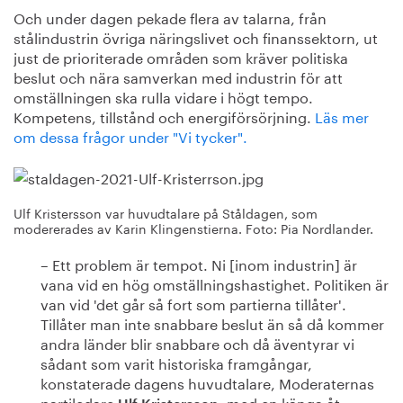
Och under dagen pekade flera av talarna, från
stålindustrin övriga näringslivet och finanssektorn, ut
just de prioriterade områden som kräver politiska
beslut och nära samverkan med industrin för att
omställningen ska rulla vidare i högt tempo.
Kompetens, tillstånd och energiförsörjning.
Läs mer
om dessa frågor under "Vi tycker".
Ulf Kristersson var huvudtalare på Ståldagen, som
modererades av Karin Klingenstierna. Foto: Pia Nordlander.
– Ett problem är tempot. Ni [inom industrin] är
vana vid en hög omställningshastighet. Politiken är
van vid 'det går så fort som partierna tillåter'.
Tillåter man inte snabbare beslut än så då kommer
andra länder blir snabbare och då äventyrar vi
sådant som varit historiska framgångar,
konstaterade dagens huvudtalare, Moderaternas
partiledare
, med en känga åt