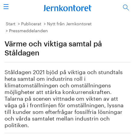
Sök
Stålindustrin
Start
Publicerat
Nytt från Jernkontoret
Pressmeddelanden
Vision 2050
Värme och viktiga samtal på
Forskning/utbildning
Ståldagen
Energi/miljö
Ståldagen 2021 bjöd på viktiga och stundtals
heta samtal om industrins roll i
Vi tycker
klimatomställningen och omställningens
möjligheter att stärka konkurrenskraften.
Talarna på scenen vittnade om vikten av att
Publicerat
våga gå i frontlinjen för omställningen, lyssna
till kunder som efterfrågar fossilfria lösningar
Bildbank
och vårda samtalet mellan industrin och
politiken.
Om oss