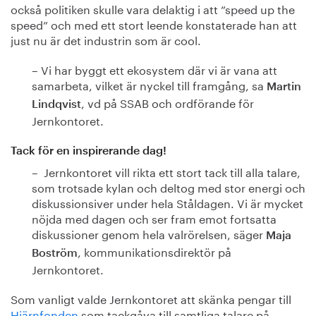
också politiken skulle vara delaktig i att ”speed up the
speed” och med ett stort leende konstaterade han att
just nu är det industrin som är cool.
– Vi har byggt ett ekosystem där vi är vana att
samarbeta, vilket är nyckel till framgång, sa
Martin
, vd på SSAB och ordförande för
Lindqvist
Jernkontoret.
Tack för en inspirerande dag!
– Jernkontoret vill rikta ett stort tack till alla talare,
som trotsade kylan och deltog med stor energi och
diskussionsiver under hela Ståldagen. Vi är mycket
nöjda med dagen och ser fram emot fortsatta
diskussioner genom hela valrörelsen, säger
Maja
, kommunikationsdirektör på
Boström
Jernkontoret.
Som vanligt valde Jernkontoret att skänka pengar till
Hjärnfonden
som tackgåva till samtliga talare på