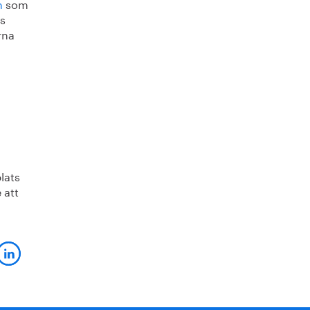
n
som
ts
rna
lats
 att