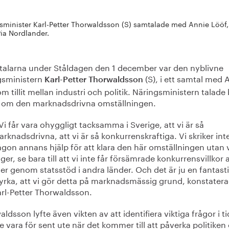
sminister Karl-Petter Thorwaldsson (S) samtalade med Annie Lööf, 
Pia Nordlander.
 talarna under Ståldagen den 1 december var den nyblivne
gsministern
(S), i ett samtal med 
Karl-Petter Thorwaldsson
m tillit mellan industri och politik. Näringsministern talade
 om den marknadsdrivna omställningen.
Vi får vara ohyggligt tacksamma i Sverige, att vi är så
rknadsdrivna, att vi är så konkurrenskraftiga. Vi skriker int
gon annans hjälp för att klara den här omställningen utan 
ger, se bara till att vi inte får försämrade konkurrensvillkor 
ler genom statsstöd i andra länder. Och det är ju en fantast
yrka, att vi gör detta på marknadsmässig grund, konstater
rl-Petter Thorwaldsson.
ldsson lyfte även vikten av att identifiera viktiga frågor i ti
te vara för sent ute när det kommer till att påverka politiken