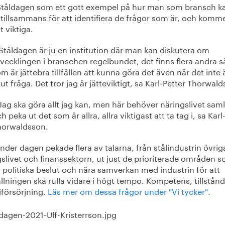
 Ståldagen som ett gott exempel på hur man som bransch k
tillsammans för att identifiera de frågor som är, och kommer
lt viktiga.
Ståldagen är ju en institution där man kan diskutera om
vecklingen i branschen regelbundet, det finns flera andra 
m är jättebra tillfällen att kunna göra det även när det inte 
ut fråga. Det tror jag är jätteviktigt, sa Karl-Petter Thorwal
Jag ska göra allt jag kan, men här behöver näringslivet saml
h peka ut det som är allra, allra viktigast att ta tag i, sa Karl
horwaldsson.
der dagen pekade flera av talarna, från stålindustrin övrig
slivet och finanssektorn, ut just de prioriterade områden 
 politiska beslut och nära samverkan med industrin för att
lningen ska rulla vidare i högt tempo. Kompetens, tillstån
iförsörjning.
Läs mer om dessa frågor under "Vi tycker".