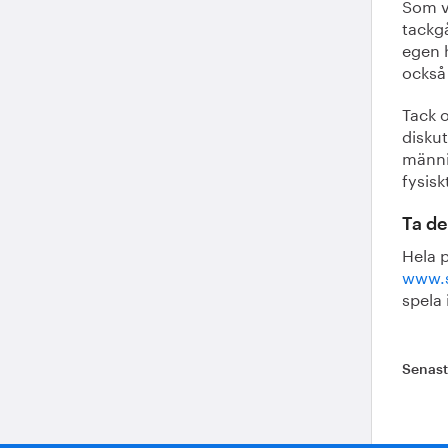
Som va
tackgå
egen 
också
Tack o
diskut
männis
fysisk
Ta de
Hela 
www.s
spela
Senas