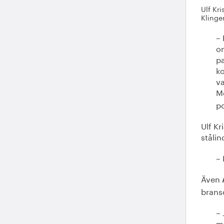
Ulf Kr
Klinge
– 
om
pa
ko
va
M
po
Ulf Kr
stålin
– 
Även
brans
– 
ma