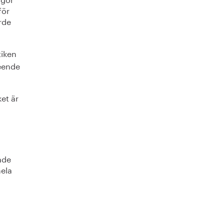
för
orde
tiken
leende
ket är
sade
hela