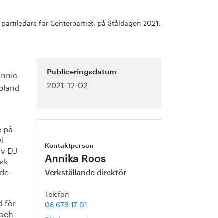
partiledare för Centerpartiet, på Ståldagen 2021.
Annie
Publiceringsdatum
2021-12-02
 bland
e på
vi
Kontaktperson
av EU
Annika Roos
isk
ade
Verkställande direktör
Telefon
d för
08 679 17 01
 och