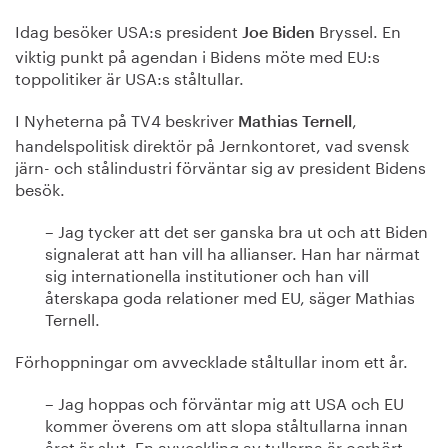
Idag besöker USA:s president
Bryssel. En
Joe Biden
viktig punkt på agendan i Bidens möte med EU:s
toppolitiker är USA:s ståltullar.
I Nyheterna på TV4 beskriver
,
Mathias Ternell
handelspolitisk direktör på Jernkontoret, vad svensk
järn- och stålindustri förväntar sig av president Bidens
besök.
– Jag tycker att det ser ganska bra ut och att Biden
signalerat att han vill ha allianser. Han har närmat
sig internationella institutioner och han vill
återskapa goda relationer med EU, säger Mathias
Ternell.
Förhoppningar om avvecklade ståltullar inom ett år.
– Jag hoppas och förväntar mig att USA och EU
kommer överens om att slopa ståltullarna innan
året är slut. En avveckling av tullarna är oerhört