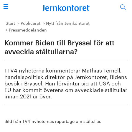
Sök
Stålindustrin
Start
Publicerat
Nytt från Jernkontoret
Pressmeddelanden
Vision 2050
Kommer Biden till Bryssel för att
Forskning/utbildning
avveckla ståltullarna?
Energi/miljö
I TV4-nyheterna kommenterar Mathias Ternell,
handelspolitisk direktör på Jernkontoret, Bidens
Vi tycker
besök i Bryssel. Han förväntar sig att USA och
EU har kommit överens om avvecklade ståltullar
innan 2021 är över.
Publicerat
Bildbank
Bild från TV4-nyheternas reportage om ståltullar.
Om oss