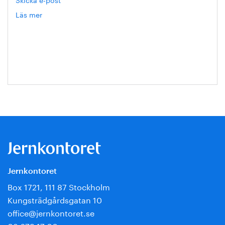
Läs mer
om
Hanna
Escobar-
Jansson
Jernkontoret
Box 1721, 111 87 Stockholm
Kungsträdgårdsgatan 10
office@jernkontoret.se