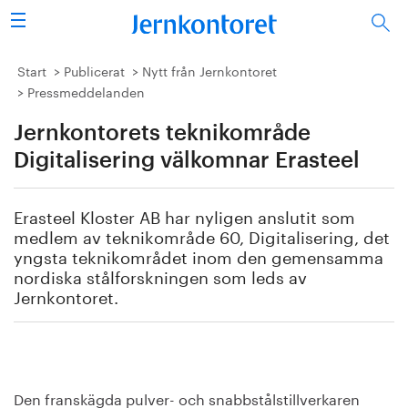
Sök
Stålindustrin
Start
Publicerat
Nytt från Jernkontoret
Pressmeddelanden
Vision 2050
Jernkontorets teknikområde
Forskning/utbildning
Digitalisering välkomnar Erasteel
Energi/miljö
Erasteel Kloster AB har nyligen anslutit som
medlem av teknikområde 60, Digitalisering, det
Vi tycker
yngsta teknikområdet inom den gemensamma
nordiska stålforskningen som leds av
Jernkontoret.
Publicerat
Bildbank
Om oss
Den franskägda pulver- och snabbstålstillverkaren