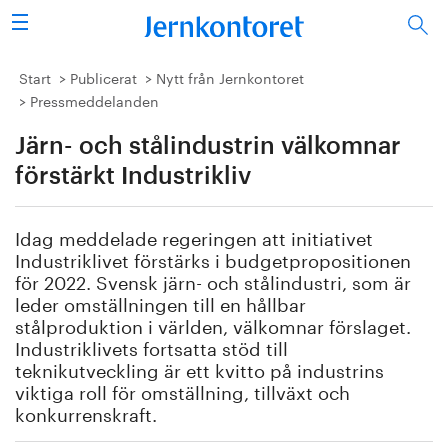
Sök
Stålindustrin
Start
Publicerat
Nytt från Jernkontoret
Pressmeddelanden
Vision 2050
Järn- och stålindustrin välkomnar
Forskning/utbildning
förstärkt Industrikliv
Energi/miljö
Idag meddelade regeringen att initiativet
Industriklivet förstärks i budgetpropositionen
Vi tycker
för 2022. Svensk järn- och stålindustri, som är
leder omställningen till en hållbar
stålproduktion i världen, välkomnar förslaget.
Publicerat
Industriklivets fortsatta stöd till
teknikutveckling är ett kvitto på industrins
Bildbank
viktiga roll för omställning, tillväxt och
konkurrenskraft.
Om oss