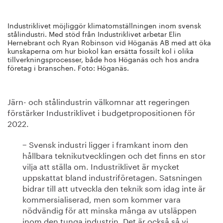
Industriklivet möjliggör klimatomställningen inom svensk
stålindustri. Med stöd från Industriklivet arbetar Elin
Hernebrant och Ryan Robinson vid Höganäs AB med att öka
kunskaperna om hur biokol kan ersätta fossilt kol i olika
tillverkningsprocesser, både hos Höganäs och hos andra
företag i branschen. Foto: Höganäs.
Järn- och stålindustrin välkomnar att regeringen
förstärker Industriklivet i budgetpropositionen för
2022.
− Svensk industri ligger i framkant inom den
hållbara teknikutvecklingen och det finns en stor
vilja att ställa om. Industriklivet är mycket
uppskattat bland industriföretagen. Satsningen
bidrar till att utveckla den teknik som idag inte är
kommersialiserad, men som kommer vara
nödvändig för att minska många av utsläppen
inom den tunga industrin. Det är också så vi