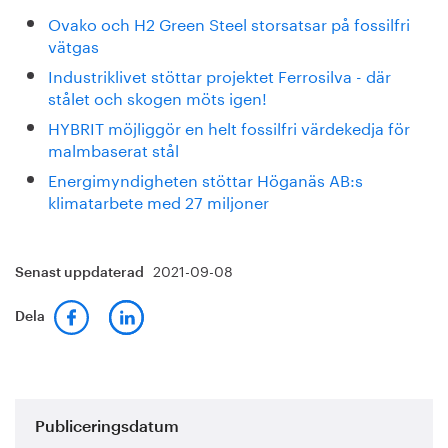
Ovako och H2 Green Steel storsatsar på fossilfri
vätgas
Industriklivet stöttar projektet Ferrosilva - där
stålet och skogen möts igen!
HYBRIT möjliggör en helt fossilfri värdekedja för
malmbaserat stål
Energimyndigheten stöttar Höganäs AB:s
klimatarbete med 27 miljoner
2021-09-08
Senast uppdaterad
Dela
Publiceringsdatum