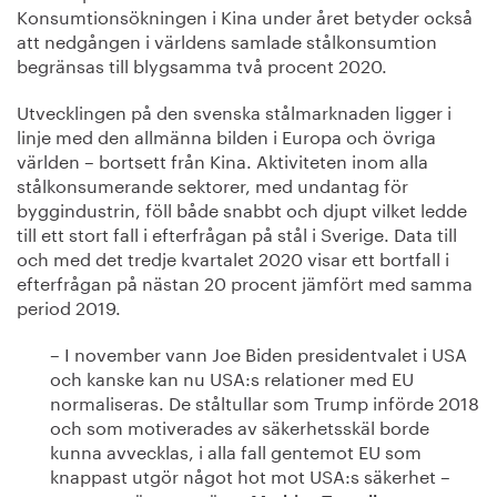
Konsumtionsökningen i Kina under året betyder också
att nedgången i världens samlade stålkonsumtion
begränsas till blygsamma två procent 2020.
Utvecklingen på den svenska stålmarknaden ligger i
linje med den allmänna bilden i Europa och övriga
världen – bortsett från Kina. Aktiviteten inom alla
stålkonsumerande sektorer, med undantag för
byggindustrin, föll både snabbt och djupt vilket ledde
till ett stort fall i efterfrågan på stål i Sverige. Data till
och med det tredje kvartalet 2020 visar ett bortfall i
efterfrågan på nästan 20 procent jämfört med samma
period 2019.
– I november vann Joe Biden presidentvalet i USA
och kanske kan nu USA:s relationer med EU
normaliseras. De ståltullar som Trump införde 2018
och som motiverades av säkerhetsskäl borde
kunna avvecklas, i alla fall gentemot EU som
knappast utgör något hot mot USA:s säkerhet –