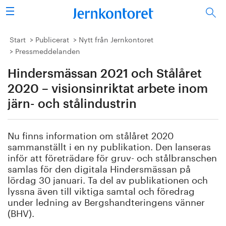
Sök
Stålindustrin
Start
Publicerat
Nytt från Jernkontoret
Pressmeddelanden
Vision 2050
Hindersmässan 2021 och Stålåret
Forskning/utbildning
2020 – visionsinriktat arbete inom
järn- och stålindustrin
Energi/miljö
Nu finns information om stålåret 2020
Vi tycker
sammanställt i en ny publikation. Den lanseras
inför att företrädare för gruv- och stålbranschen
Publicerat
samlas för den digitala Hindersmässan på
lördag 30 januari. Ta del av publikationen och
lyssna även till viktiga samtal och föredrag
Bildbank
under ledning av Bergshandteringens vänner
(BHV).
Om oss