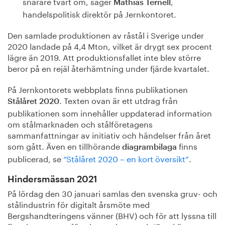
snarare tvärt om, säger
,
Mathias Ternell
handelspolitisk direktör på Jernkontoret.
Den samlade produktionen av råstål i Sverige under
2020 landade på 4,4 Mton, vilket är drygt sex procent
lägre än 2019. Att produktionsfallet inte blev större
beror på en rejäl återhämtning under fjärde kvartalet.
På Jernkontorets webbplats finns publikationen
. Texten ovan är ett utdrag från
Stålåret 2020
publikationen som innehåller uppdaterad information
om stålmarknaden och stålföretagens
sammanfattningar av initiativ och händelser från året
som gått. Även en tillhörande
finns
diagrambilaga
publicerad, se
”Stålåret 2020 – en kort översikt”
.
Hindersmässan 2021
På lördag den 30 januari samlas den svenska gruv- och
stålindustrin för digitalt årsmöte med
Bergshandteringens vänner (BHV) och för att lyssna till