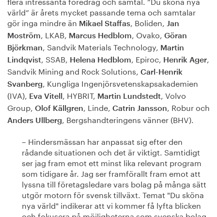
flera intressanta föredrag och samtal. ”Du sköna nya
värld” är årets mycket passande tema och samtalar
gör inga mindre än
, Boliden,
Mikael Staffas
Jan
, LKAB,
, Ovako,
Moström
Marcus Hedblom
Göran
, Sandvik Materials Technology,
Björkman
Martin
, SSAB,
, Epiroc,
,
Lindqvist
Helena Hedblom
Henrik Ager
Sandvik Mining and Rock Solutions,
Carl-Henrik
, Kungliga Ingenjörsvetenskapsakademien
Svanberg
(IVA),
, HYBRIT,
, Volvo
Eva Vitell
Martin Lundstedt
Group,
, Linde,
, Robur och
Olof Källgren
Catrin Jansson
, Bergshandteringens vänner (BHV).
Anders Ullberg
– Hindersmässan har anpassat sig efter den
rådande situationen och det är viktigt. Samtidigt
ser jag fram emot ett minst lika relevant program
som tidigare år. Jag ser framförallt fram emot att
lyssna till företagsledare vars bolag på många sätt
utgör motorn för svensk tillväxt. Temat "Du sköna
nya värld" indikerar att vi kommer få lyfta blicken
och fokusera på möjligheterna som svenska bolag