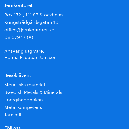
Jernkontoret
Box 1721, 111 87 Stockholm
Kungsträdgårdsgatan 10
office@jernkontoret.se
08 679 17 00
Ansvarig utgivare:
Hanna Escobar-Jansson
Besök även:
Metalliska material
Swedish Metals & Minerals
Energihandboken
Metallkompetens
Järnkoll
Följ oss: