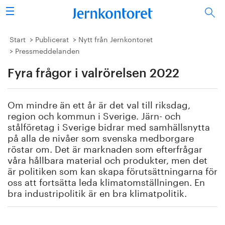
Sök
Stålindustrin
Start
Publicerat
Nytt från Jernkontoret
Pressmeddelanden
Vision 2050
Fyra frågor i valrörelsen 2022
Forskning/utbildning
Om mindre än ett år är det val till riksdag,
Energi/miljö
region och kommun i Sverige. Järn- och
stålföretag i Sverige bidrar med samhällsnytta
på alla de nivåer som svenska medborgare
Vi tycker
röstar om. Det är marknaden som efterfrågar
våra hållbara material och produkter, men det
Publicerat
är politiken som kan skapa förutsättningarna för
oss att fortsätta leda klimatomställningen. En
Bildbank
bra industripolitik är en bra klimatpolitik.
Om oss