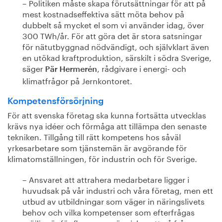
– Politiken måste skapa förutsättningar för att på
mest kostnadseffektiva sätt möta behov på
dubbelt så mycket el som vi använder idag, över
300 TWh/år. För att göra det är stora satsningar
för nätutbyggnad nödvändigt, och självklart även
en utökad kraftproduktion, särskilt i södra Sverige,
säger
, rådgivare i energi- och
Pär Hermerén
klimatfrågor på Jernkontoret.
Kompetensförsörjning
För att svenska företag ska kunna fortsätta utvecklas
krävs nya idéer och förmåga att tillämpa den senaste
tekniken. Tillgång till rätt kompetens hos såväl
yrkesarbetare som tjänstemän är avgörande för
klimatomställningen, för industrin och för Sverige.
– Ansvaret att attrahera medarbetare ligger i
huvudsak på vår industri och våra företag, men ett
utbud av utbildningar som väger in näringslivets
behov och vilka kompetenser som efterfrågas