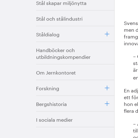
Stål skapar miljönytta
Stål och stålindustri
Svens
men d
Ståldialog
framgå
innov
Handböcker och
– 
utbildningskompendier
st
är
Om Jernkontoret
en
Forskning
En adj
ett fö
Bergshistoria
hon el
flera
I sociala medier
– 
ti
oc