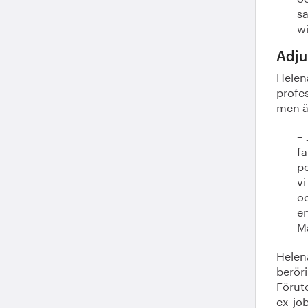
sa
wi
Adju
Helena
profes
men är
– 
fa
p
vi
oc
en
M
Helena
berör
Förut
ex-job