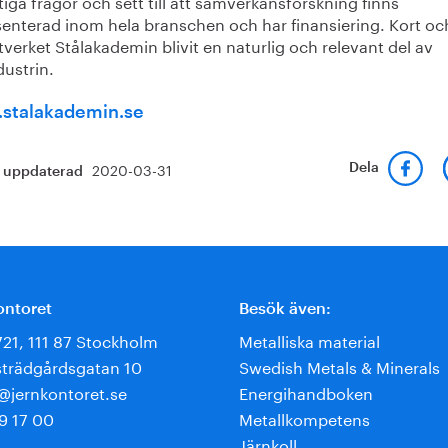
tiga frågor och sett till att samverkansforskning finns
senterad inom hela branschen och har finansiering. Kort oc
tverket Stålakademin blivit en naturlig och relevant del av
dustrin.
stalakademin.se
2020-03-31
Dela
t uppdaterad
ontoret
Besök även:
721, 111 87 Stockholm
Metalliska material
trädgårdsgatan 10
Swedish Metals & Minerals
e@jernkontoret.se
Energihandboken
9 17 00
Metallkompetens
Järnkoll