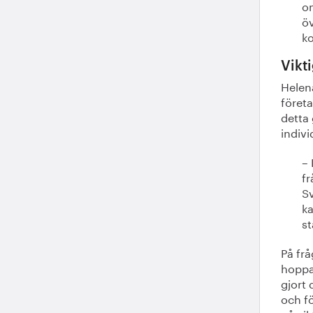
om
öv
ko
Vikt
Helen
företa
detta
indivi
– 
fr
Sv
ka
st
På fr
hoppas
gjort 
och fö