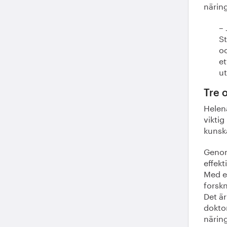
näring
– 
St
oc
et
u
Tre 
Helen
viktig
kunsk
Genom
effek
Med e
forskn
Det är
doktor
näring