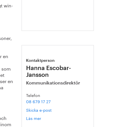
Malmqvist
gt win-
soner,
r en
Kontaktperson
t som
Hanna Escobar-
det
Jansson
 ser en
Kommunikationsdirektör
na
Telefon
08 679 17 27
Skicka e-post
och
Läs mer
om
a inom
Hanna