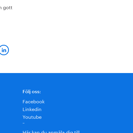
h gott
Följ oss:
Facebook
Linkedin
Youtube
¨
Här kan du anmäla dig till