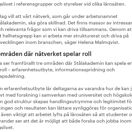
slivet i referensgrupper och styrelser vid olika lärosäten.
Jag vill att vårt nätverk, som går under arbetsnamnet
ålakademin, ska göra skillnad. Det finns massor av intressa
h relevanta frågor som vi kan driva tillsammans. Genom att
t helhetsgrepp kan vi arbeta mer strukturerat och driva på
tvecklingen inom branschen, säger Helena Malmqvist.
områden där nätverket spelar roll
a ser framförallt tre områden där Stålakademin kan spela e
 roll – erfarenhetsutbyte, informationsspridning och
apsdelning.
 erfarenhetsutbyte lär deltagarna av varandra hur de kan 
tivt med forskning i samverkan med universitet och högskol
n god struktur skapas handlingsutrymme och legitimitet fö
ingen och resultaten kan lättare synliggöras för organisati
 även viktigt att arbetet lyfts på lärosäten så att studenter 
ander ser att det är möjligt att både forska och jobba inom
slivet.