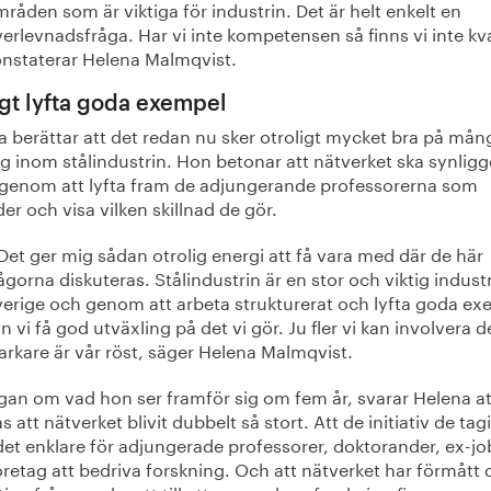
råden som är viktiga för industrin. Det är helt enkelt en
erlevnadsfråga. Har vi inte kompetensen så finns vi inte kv
nstaterar Helena Malmqvist.
igt lyfta goda exempel
a berättar att det redan nu sker otroligt mycket bra på mån
g inom stålindustrin. Hon betonar att nätverket ska synlig
 genom att lyfta fram de adjungerande professorerna som
der och visa vilken skillnad de gör.
Det ger mig sådan otrolig energi att få vara med där de här
ågorna diskuteras. Stålindustrin är en stor och viktig industr
erige och genom att arbeta strukturerat och lyfta goda ex
n vi få god utväxling på det vi gör. Ju fler vi kan involvera 
arkare är vår röst, säger Helena Malmqvist.
ågan om vad hon ser framför sig om fem år, svarar Helena a
 att nätverket blivit dubbelt så stort. Att de initiativ de tagi
det enklare för adjungerade professorer, doktorander, ex-j
retag att bedriva forskning. Och att nätverket har förmått 