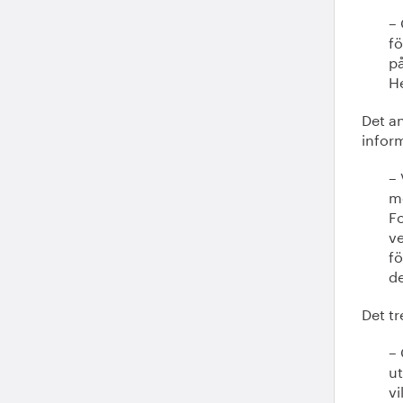
– 
fö
på
H
Det an
infor
– 
me
Fo
ve
fö
de
Det t
–
ut
vi