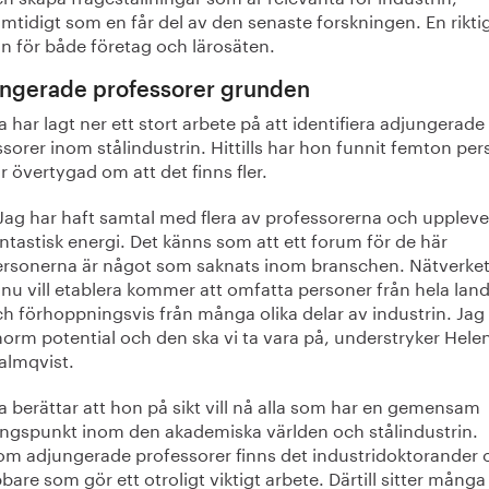
mtidigt som en får del av den senaste forskningen. En rikti
n för både företag och lärosäten.
ngerade professorer grunden
 har lagt ner ett stort arbete på att identifiera adjungerade
sorer inom stålindustrin. Hittills har hon funnit femton per
 övertygad om att det finns fler.
Jag har haft samtal med flera av professorerna och uppleve
ntastisk energi. Det känns som att ett forum för de här
ersonerna är något som saknats inom branschen. Nätverke
 nu vill etablera kommer att omfatta personer från hela lan
h förhoppningsvis från många olika delar av industrin. Jag
orm potential och den ska vi ta vara på, understryker Hele
almqvist.
 berättar att hon på sikt vill nå alla som har en gemensam
ingspunkt inom den akademiska världen och stålindustrin.
om adjungerade professorer finns det industridoktorander 
bare som gör ett otroligt viktigt arbete. Därtill sitter mång