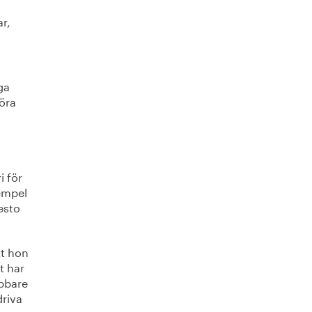
ar,
ga
göra
i för
empel
desto
tt hon
t har
obbare
driva