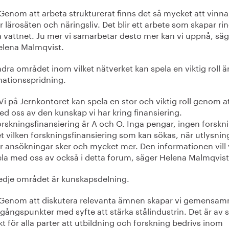
Genom att arbeta strukturerat finns det så mycket att vinn
r lärosäten och näringsliv. Det blir ett arbete som skapar ri
 vattnet. Ju mer vi samarbetar desto mer kan vi uppnå, säg
elena Malmqvist.
dra området inom vilket nätverket kan spela en viktig roll ä
mationsspridning.
Vi på Jernkontoret kan spela en stor och viktig roll genom a
d oss av den kunskap vi har kring finansiering.
rskningsfinansiering är A och O. Inga pengar, ingen forskni
t vilken forskningsfinansiering som kan sökas, när utlysni
r ansökningar sker och mycket mer. Den informationen vill 
la med oss av också i detta forum, säger Helena Malmqvist
redje området är kunskapsdelning.
 Genom att diskutera relevanta ämnen skapar vi gemensa
gångspunkter med syfte att stärka stålindustrin. Det är av s
kt för alla parter att utbildning och forskning bedrivs inom