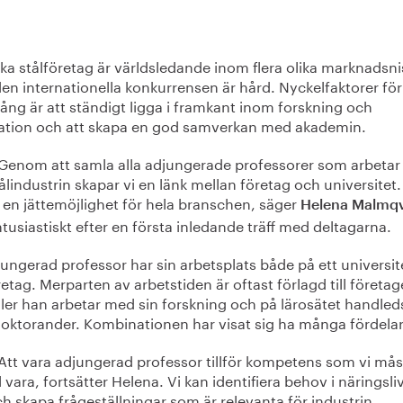
ka stålföretag är världsledande inom flera olika marknadsni
en internationella konkurrensen är hård. Nyckelfaktorer för
ng är att ständigt ligga i framkant inom forskning och
ation och att skapa en god samverkan med akademin.
Genom att samla alla adjungerade professorer som arbetar
ålindustrin skapar vi en länk mellan företag och universitet.
 en jättemöjlighet för hela branschen, säger
Helena Malmqv
tusiastiskt efter en första inledande träff med deltagarna.
ungerad professor har sin arbetsplats både på ett universit
retag. Merparten av arbetstiden är oftast förlagd till företag
ler han arbetar med sin forskning och på lärosätet handled
 doktorander. Kombinationen har visat sig ha många fördelar
Att vara adjungerad professor tillför kompetens som vi mås
ll vara, fortsätter Helena. Vi kan identifiera behov i näringsli
h skapa frågeställningar som är relevanta för industrin,