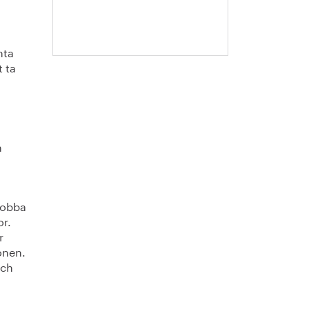
Escobar-
Jansson
nta
 ta
n
jobba
or.
r
onen.
och