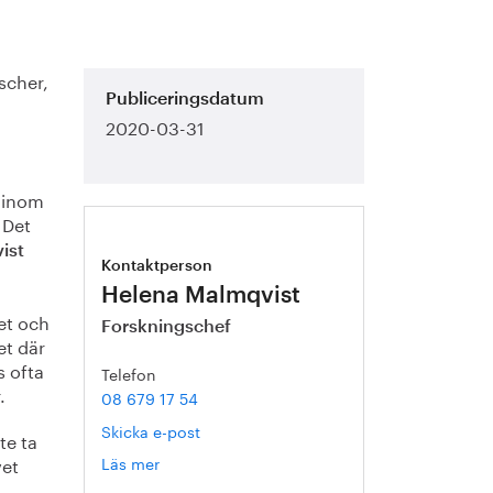
scher,
Publiceringsdatum
2020-03-31
 inom
 Det
ist
Kontaktperson
Helena Malmqvist
et och
Forskningschef
et där
s ofta
Telefon
.
08 679 17 54
Skicka e-post
te ta
vet
Läs mer
om
Helena