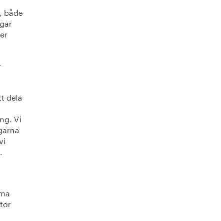
a, både
ngar
er
r
tt dela
ng. Vi
ngarna
vi
.
mma
tor