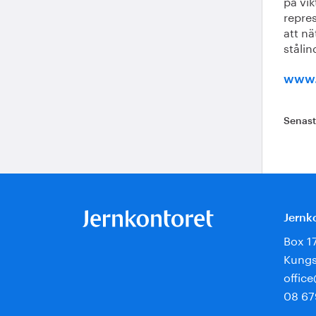
på vik
repre
att nä
stålin
www.
Senas
Jernk
Box 1
Kungs
offic
08 67