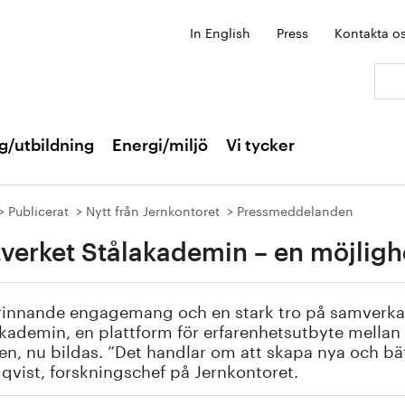
In English
Press
Kontakta o
Sök:
g/utbildning
Energi/miljö
Vi tycker
Publicerat
Nytt från Jernkontoret
Pressmeddelanden
verket Stålakademin – en möjligh
rinnande engagemang och en stark tro på samverkan
kademin, en plattform för erfarenhetsutbyte mellan
en, nu bildas. ”Det handlar om att skapa nya och bä
vist, forskningschef på Jernkontoret.