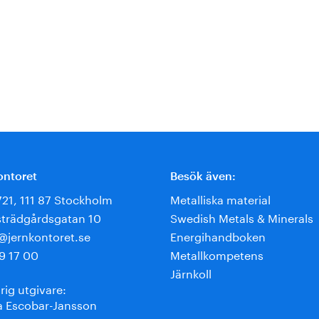
ontoret
Besök även:
721, 111 87 Stockholm
Metalliska material
trädgårdsgatan 10
Swedish Metals & Minerals
e@jernkontoret.se
Energihandboken
9 17 00
Metallkompetens
Järnkoll
rig utgivare:
 Escobar-Jansson