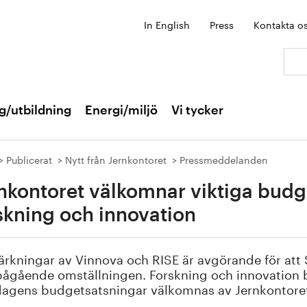
In English
Press
Kontakta o
Sök:
g/utbildning
Energi/miljö
Vi tycker
Publicerat
Nytt från Jernkontoret
Pressmeddelanden
nkontoret välkomnar viktiga budg
skning och innovation
ärkningar av Vinnova och RISE är avgörande för att 
ågående omställningen. Forskning och innovation bid
dagens budgetsatsningar välkomnas av Jernkontore