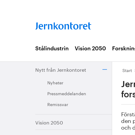
Stålindustrin
Vision 2050
Forsknin
Nytt från Jernkontoret
Start
Nyheter
Jer
Pressmeddelanden
for
Remissvar
Först
den p
Vision 2050
och 