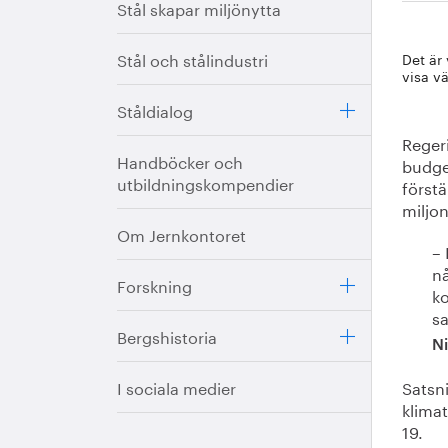
Stål skapar miljönytta
Stål och stålindustri
Det är
visa v
Ståldialog
Regeri
Handböcker och
budge
utbildningskompendier
förstä
miljon
Om Jernkontoret
– 
nå
Forskning
ko
s
Bergshistoria
Ni
I sociala medier
Satsn
klimat
19.