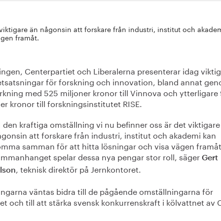
 viktigare än någonsin att forskare från industri, institut och aka
ägen framåt.
ngen, Centerpartiet och Liberalerna presenterar idag vikti
tsatsningar för forskning och innovation, bland annat ge
rkning med 525 miljoner kronor till Vinnova och ytterligare
er kronor till forskningsinstitutet RISE.
I den kraftiga omställning vi nu befinner oss är det viktigare
gonsin att forskare från industri, institut och akademi kan
mma samman för att hitta lösningar och visa vägen framåt.
ammanhanget spelar dessa nya pengar stor roll, säger
Gert
, teknisk direktör på Jernkontoret.
lson
ingarna väntas bidra till de pågående omställningarna för
et och till att stärka svensk konkurrenskraft i kölvattnet av 