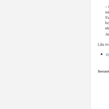
– 
sa
Sv
ko
e
Je
Läs m
G
Senas