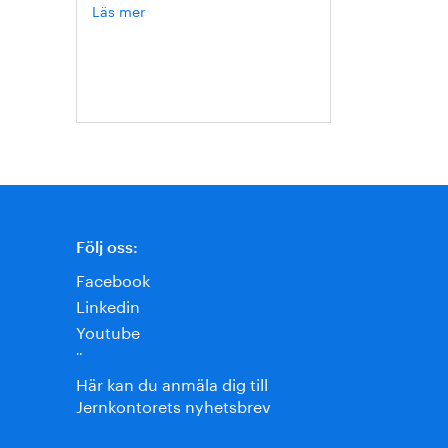
Läs mer
om
Hanna
Escobar-
Jansson
Följ oss:
Facebook
Linkedin
Youtube
¨
Här kan du anmäla dig till
Jernkontorets nyhetsbrev