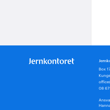
Jernk
Box 1
Kungs
offic
08 67
Ansva
Hanna