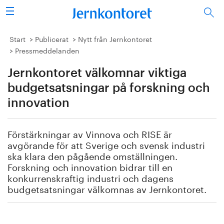
Sök
Stålindustrin
Start
Publicerat
Nytt från Jernkontoret
Pressmeddelanden
Vision 2050
Jernkontoret välkomnar viktiga
Forskning/utbildning
budgetsatsningar på forskning och
innovation
Energi/miljö
Förstärkningar av Vinnova och RISE är
Vi tycker
avgörande för att Sverige och svensk industri
ska klara den pågående omställningen.
Publicerat
Forskning och innovation bidrar till en
konkurrenskraftig industri och dagens
budgetsatsningar välkomnas av Jernkontoret.
Bildbank
Om oss