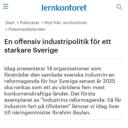
Sök
Stålindustrin
Start
Publicerat
Nytt från Jernkontoret
Pressmeddelanden
Vision 2050
En offensiv industripolitik för ett
Forskning/utbildning
starkare Sverige
Energi/miljö
Idag presenterar 14 organisationer som
företräder den samlade svenska industrin en
Vi tycker
reformagenda för hur Sverige senast år 2025
ska rankas som ett av världens fem mest
konkurrenskraftiga länder. Det första
Publicerat
exemplaret av "Industrins reformagenda: Så får
industrin fart på tillväxten" lämnar vi idag över
Bildbank
till näringsminister Ibrahim Baylan.
Om oss