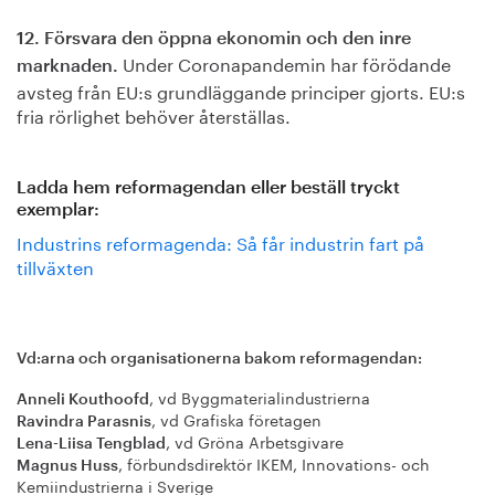
12. Försvara den öppna ekonomin och den inre
Under Coronapandemin har förödande
marknaden.
avsteg från EU:s grundläggande principer gjorts. EU:s
fria rörlighet behöver återställas.
Ladda hem reformagendan eller beställ tryckt
exemplar:
Industrins reformagenda: Så får industrin fart på
tillväxten
Vd:arna och organisationerna bakom reformagendan:
, vd Byggmaterialindustrierna
Anneli Kouthoofd
, vd Grafiska företagen
Ravindra Parasnis
, vd Gröna Arbetsgivare
Lena-Liisa Tengblad
, förbundsdirektör IKEM, Innovations- och
Magnus Huss
Kemiindustrierna i Sverige