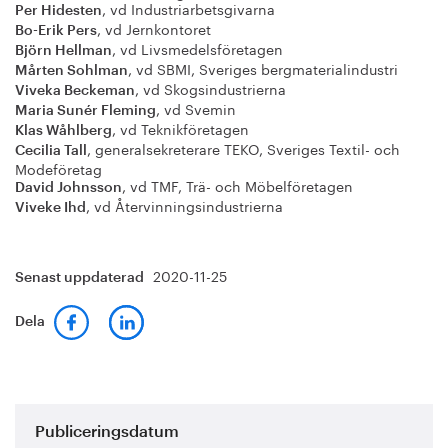
, vd Industriarbetsgivarna
Per Hidesten
, vd Jernkontoret
Bo-Erik Pers
, vd Livsmedelsföretagen
Björn Hellman
, vd SBMI, Sveriges bergmaterialindustri
Mårten Sohlman
, vd Skogsindustrierna
Viveka Beckeman
, vd Svemin
Maria Sunér Fleming
, vd Teknikföretagen
Klas Wåhlberg
, generalsekreterare TEKO, Sveriges Textil- och
Cecilia Tall
Modeföretag
, vd TMF, Trä- och Möbelföretagen
David Johnsson
, vd Återvinningsindustrierna
Viveke Ihd
2020-11-25
Senast uppdaterad
Dela
Publiceringsdatum