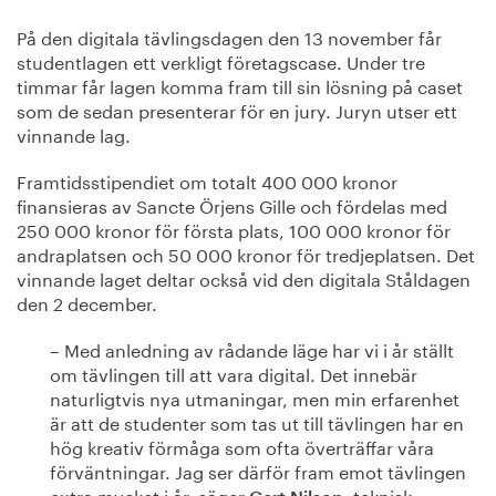
På den digitala tävlingsdagen den 13 november får
studentlagen ett verkligt företagscase. Under tre
timmar får lagen komma fram till sin lösning på caset
som de sedan presenterar för en jury. Juryn utser ett
vinnande lag.
Framtidsstipendiet om totalt 400 000 kronor
finansieras av Sancte Örjens Gille och fördelas med
250 000 kronor för första plats, 100 000 kronor för
andraplatsen och 50 000 kronor för tredjeplatsen. Det
vinnande laget deltar också vid den digitala Ståldagen
den 2 december.
– Med anledning av rådande läge har vi i år ställt
om tävlingen till att vara digital. Det innebär
naturligtvis nya utmaningar, men min erfarenhet
är att de studenter som tas ut till tävlingen har en
hög kreativ förmåga som ofta överträffar våra
förväntningar. Jag ser därför fram emot tävlingen
extra mycket i år, säger
, teknisk