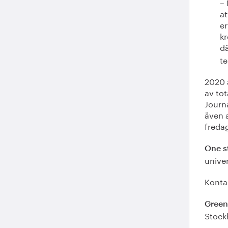
– 
at
er
kr
dä
te
2020 
av tot
Journ
även 
freda
One st
unive
Konta
Green
Stock