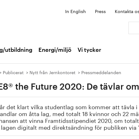
In English
Press
Kontakta o
Sök:
g/utbildning
Energi/miljö
Vi tycker
Publicerat
Nytt från Jernkontoret
Pressmeddelanden
8® the Future 2020: De tävlar o
år det klart vilka studentlag som kommer att tävla 
andlar om åtta lag, med totalt 18 kvinnor och 22 män
hansen att vinna Framtidsstipendiet 2020, om tota
lagen digitalt med direktsändning för publiken via