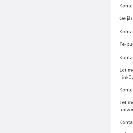
Konta
Ge jär
Konta
Fe-pu
Konta
Let m
Linköp
Kontak
Let m
univer
Konta