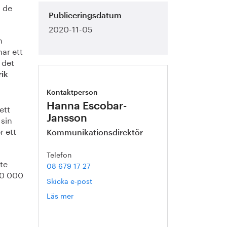
n de
Publiceringsdatum
2020-11-05
m
har ett
 det
rik
Kontaktperson
Hanna Escobar-
ett
 sin
Jansson
r ett
Kommunikationsdirektör
Telefon
te
08 679 17 27
00 000
Skicka e-post
Läs mer
om
Hanna
Escobar-
Jansson