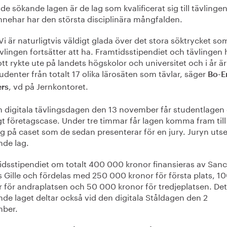
de sökande lagen är de lag som kvalificerat sig till tävlinge
nnehar har den största disciplinära mångfalden.
Vi är naturligtvis väldigt glada över det stora söktrycket so
vlingen fortsätter att ha. Framtidsstipendiet och tävlingen 
tt rykte ute på landets högskolor och universitet och i år är
udenter från totalt 17 olika lärosäten som tävlar, säger
Bo-E
, vd på Jernkontoret.
ers
n digitala tävlingsdagen den 13 november får studentlagen 
gt företagscase. Under tre timmar får lagen komma fram till
g på caset som de sedan presenterar för en jury. Juryn utse
nde lag.
idsstipendiet om totalt 400 000 kronor finansieras av Sanc
s Gille och fördelas med 250 000 kronor för första plats, 1
r för andraplatsen och 50 000 kronor för tredjeplatsen. Det
de laget deltar också vid den digitala Ståldagen den 2
ber.