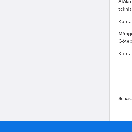
Ståla
teknis
Konta
Många
Götebo
Konta
Senas