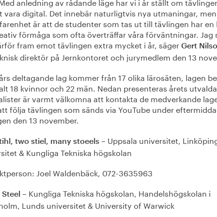
Med anledning av rådande läge har vi i år ställt om tävlingen 
t vara digital. Det innebär naturligtvis nya utmaningar, me
farenhet är att de studenter som tas ut till tävlingen har en
eativ förmåga som ofta överträffar våra förväntningar. Jag 
rför fram emot tävlingen extra mycket i år, säger
Gert Nils
knisk direktör på Jernkontoret och jurymedlem den 13 nov
års deltagande lag kommer från 17 olika lärosäten, lagen be
alt 18 kvinnor och 22 män. Nedan presenteras årets utvalda
alister är varmt välkomna att kontakta de medverkande lag
att följa tävlingen som sänds via YouTube under eftermidd
gen den 13 november.
– Uppsala universitet, Linköpin
ihl, two stiel, many stoeels
rsitet & Kungliga Tekniska högskolan
ktperson: Joel Waldenbäck, 072-3635963
– Kungliga Tekniska högskolan, Handelshögskolan i
 Steel
holm, Lunds universitet & University of Warwick