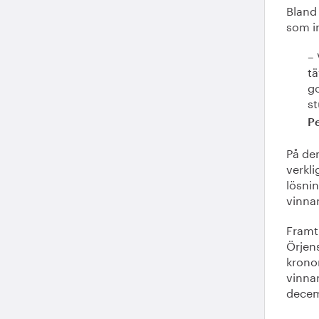
Bland 
som i
– 
tä
go
st
P
På de
verkli
lösnin
vinna
Framt
Örjen
krono
vinnan
decem