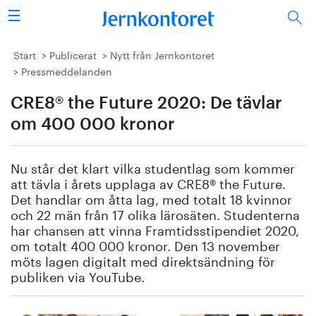
Sök
Stålindustrin
Start
Publicerat
Nytt från Jernkontoret
Pressmeddelanden
Vision 2050
CRE8® the Future 2020: De tävlar
Forskning/utbildning
om 400 000 kronor
Energi/miljö
Nu står det klart vilka studentlag som kommer
att tävla i årets upplaga av CRE8® the Future.
Vi tycker
Det handlar om åtta lag, med totalt 18 kvinnor
och 22 män från 17 olika lärosäten. Studenterna
har chansen att vinna Framtidsstipendiet 2020,
Publicerat
om totalt 400 000 kronor. Den 13 november
möts lagen digitalt med direktsändning för
Bildbank
publiken via YouTube.
Om oss