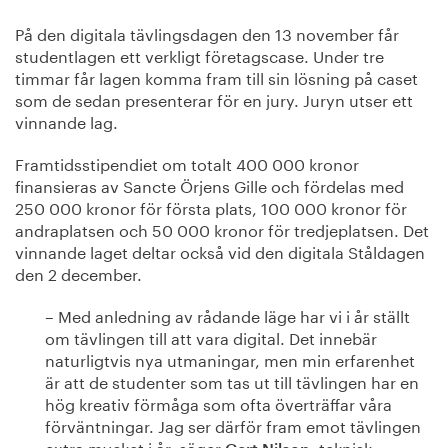
På den digitala tävlingsdagen den 13 november får
studentlagen ett verkligt företagscase. Under tre
timmar får lagen komma fram till sin lösning på caset
som de sedan presenterar för en jury. Juryn utser ett
vinnande lag.
Framtidsstipendiet om totalt 400 000 kronor
finansieras av Sancte Örjens Gille och fördelas med
250 000 kronor för första plats, 100 000 kronor för
andraplatsen och 50 000 kronor för tredjeplatsen. Det
vinnande laget deltar också vid den digitala Ståldagen
den 2 december.
– Med anledning av rådande läge har vi i år ställt
om tävlingen till att vara digital. Det innebär
naturligtvis nya utmaningar, men min erfarenhet
är att de studenter som tas ut till tävlingen har en
hög kreativ förmåga som ofta överträffar våra
förväntningar. Jag ser därför fram emot tävlingen
extra mycket i år, säger
, teknisk