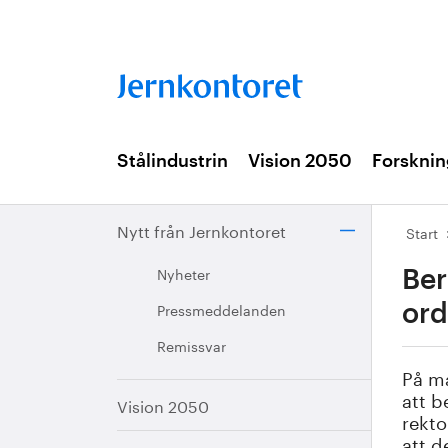
Stålindustrin
Vision 2050
Forsknin
Nytt från Jernkontoret
Start
Nyheter
Ber
Pressmeddelanden
ord
Remissvar
På må
att b
Vision 2050
rekto
att d