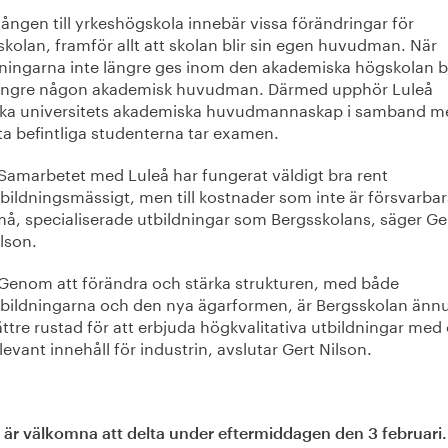
ngen till yrkeshögskola innebär vissa förändringar för
kolan, framför allt att skolan blir sin egen huvudman. När
dningarna inte längre ges inom den akademiska högskolan 
längre någon akademisk huvudman. Därmed upphör Luleå
ska universitets akademiska huvudmannaskap i samband me
ta befintliga studenterna tar examen.
Samarbetet med Luleå har fungerat väldigt bra rent
bildningsmässigt, men till kostnader som inte är försvarbar
å, specialiserade utbildningar som Bergsskolans, säger Ge
lson.
Genom att förändra och stärka strukturen, med både
tbildningarna och den nya ägarformen, är Bergsskolan änn
ttre rustad för att erbjuda högkvalitativa utbildningar med 
levant innehåll för industrin, avslutar Gert Nilson.
 är välkomna att delta under eftermiddagen den 3 februari