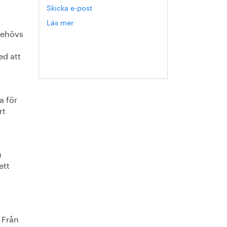
Skicka e-post
Läs mer
om
behövs
Hanna
Escobar-
Jansson
d att
a för
rt
u
ett
Från
.