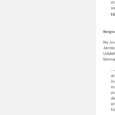
st
v
H
Bergss
Ny ord
Jernko
Uddeh
lämna
– 
at
in
m
st
de
st
fö