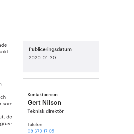
nde
sökt
Publiceringsdatum
2020-01-30
n
och
Kontaktperson
er som
Gert Nilson
Teknisk direktör
ut, de
 gruv-
Telefon
08 679 17 05