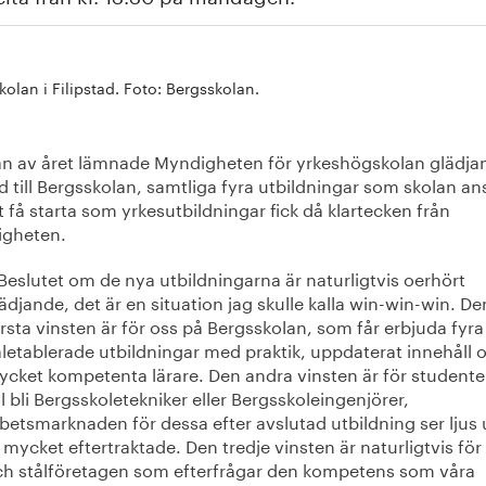
kolan i Filipstad. Foto: Bergsskolan.
jan av året lämnade Myndigheten för yrkeshögskolan glädja
 till Bergsskolan, samtliga fyra utbildningar som skolan an
 få starta som yrkesutbildningar fick då klartecken från
gheten.
Beslutet om de nya utbildningarna är naturligtvis oerhört
ädjande, det är en situation jag skulle kalla win-win-win. De
rsta vinsten är för oss på Bergsskolan, som får erbjuda fyra
letablerade utbildningar med praktik, uppdaterat innehåll 
cket kompetenta lärare. Den andra vinsten är för student
ll bli Bergsskoletekniker eller Bergsskoleingenjörer,
betsmarknaden för dessa efter avslutad utbildning ser ljus 
 mycket eftertraktade. Den tredje vinsten är naturligtvis för
ch stålföretagen som efterfrågar den kompetens som våra