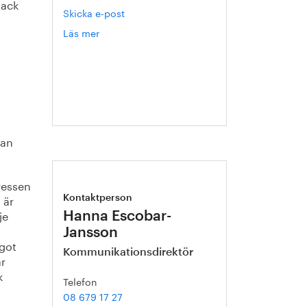
tack
Skicka e-post
Läs mer
om
Gert
Nilson
han
ressen
 är
Kontaktperson
je
Hanna Escobar-
Jansson
ågot
Kommunikationsdirektör
är
k
Telefon
08 679 17 27