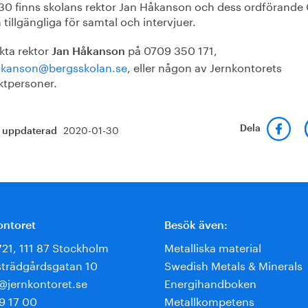
3.30 finns skolans rektor Jan Håkanson och dess ordförande 
 tillgängliga för samtal och intervjuer.
kta rektor
på 0709 350 171,
Jan Håkanson
akanson@bergsskolan.se
, eller någon av Jernkontorets
ktpersoner.
2020-01-30
Dela
t uppdaterad
ontoret
Besök även:
721, 111 87 Stockholm
Metalliska material
trädgårdsgatan 10
Swedish Metals & Minerals
e@jernkontoret.se
Energihandboken
9 17 00
Metallkompetens