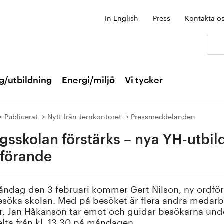
In English
Press
Kontakta o
Sök:
g/utbildning
Energi/miljö
Vi tycker
Publicerat
Nytt från Jernkontoret
Pressmeddelanden
gsskolan förstärks – nya YH-utbil
förande
ndag den 3 februari kommer Gert Nilson, ny ordföran
esöka skolan. Med på besöket är flera andra medarb
r, Jan Håkanson tar emot och guidar besökarna un
elta från kl. 13.30 på måndagen.