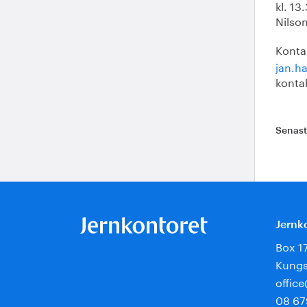
kl. 1
Nilson
Konta
jan.h
konta
Senas
Jernk
Box 1
Kungs
offic
08 67