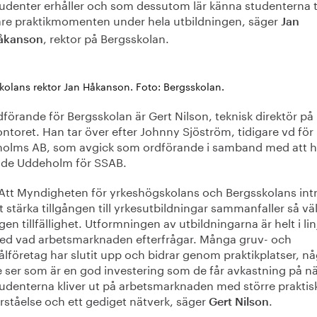
udenter erhåller och som dessutom lär känna studenterna 
are praktikmomenten under hela utbildningen, säger
Jan
, rektor på Bergsskolan.
åkanson
kolans rektor Jan Håkanson. Foto: Bergsskolan.
förande för Bergsskolan är Gert Nilson, teknisk direktör på
ntoret. Han tar över efter Johnny Sjöström, tidigare vd för
olms AB, som avgick som ordförande i samband med att 
de Uddeholm för SSAB.
Att Myndigheten för yrkeshögskolans och Bergsskolans int
t stärka tillgången till yrkesutbildningar sammanfaller så väl
gen tillfällighet. Utformningen av utbildningarna är helt i lin
ed vad arbetsmarknaden efterfrågar. Många gruv- och
ålföretag har slutit upp och bidrar genom praktikplatser, n
 ser som är en god investering som de får avkastning på n
udenterna kliver ut på arbetsmarknaden med större praktis
rståelse och ett gediget nätverk, säger
.
Gert Nilson