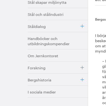
Stål skapar miljönytta
Stål och stålindustri
Bergss
Ståldialog
I bör
Handböcker och
besked
utbildningskompendier
om att
myndi
Om Jernkontoret
– 
gl
Forskning
fö
vä
Bergshistoria
my
vi
I sociala medier
ar
är
o