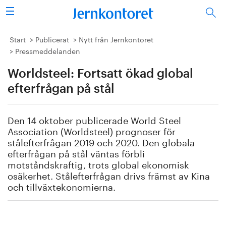
Sök
Stålindustrin
Start
Publicerat
Nytt från Jernkontoret
Pressmeddelanden
Vision 2050
Worldsteel: Fortsatt ökad global
Forskning/utbildning
efterfrågan på stål
Energi/miljö
Den 14 oktober publicerade World Steel
Association (Worldsteel) prognoser för
Vi tycker
stålefterfrågan 2019 och 2020. Den globala
efterfrågan på stål väntas förbli
motståndskraftig, trots global ekonomisk
Publicerat
osäkerhet. Stålefterfrågan drivs främst av Kina
och tillväxtekonomierna.
Bildbank
Om oss