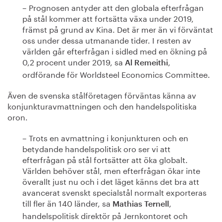
– Prognosen antyder att den globala efterfrågan
på stål kommer att fortsätta växa under 2019,
främst på grund av Kina. Det är mer än vi förväntat
oss under dessa utmanande tider. I resten av
världen går efterfrågan i sidled med en ökning på
0,2 procent under 2019, sa
,
Al Remeithi
ordförande för Worldsteel Economics Committee.
Även de svenska stålföretagen förväntas känna av
konjunkturavmattningen och den handelspolitiska
oron.
– Trots en avmattning i konjunkturen och en
betydande handelspolitisk oro ser vi att
efterfrågan på stål fortsätter att öka globalt.
Världen behöver stål, men efterfrågan ökar inte
överallt just nu och i det läget känns det bra att
avancerat svenskt specialstål normalt exporteras
till fler än 140 länder, sa
,
Mathias Ternell
handelspolitisk direktör på Jernkontoret och