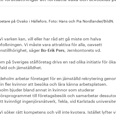
etare på Ovako i Hällefors. Foto: Hans och Pia Nordlander/BildN.
Vi varken kan, vill eller har råd att gå miste om halva
folkningen. Vi måste vara attraktiva för alla, oavsett
nstillhörighet, säger
, Jernkontorets vd.
Bo-Erik Pers
m på Sveriges stålföretag drivs en rad olika initiativ för ök
ald och jämställdhet.
deholm arbetar företaget för en jämställd rekrytering geno
in fler kvinnor att besöka och lära känna arbetsplatsen.
olm bjuder bland annat in kvinnor som studerar
jörsprogrammet till företagsbesök och samarbetar dessut
t kvinnligt ingenjörsnätverk, Tekla, vid Karlstads universite
Vi söker rätt kompetens och vill inte kvotera. Istället lyfter v