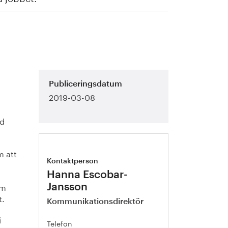
Publiceringsdatum
2019-03-08
ad
m att
Kontaktperson
Hanna Escobar-
om
Jansson
t.
Kommunikationsdirektör
i
Telefon