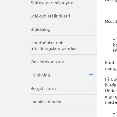
Stål skapar miljönytta
Stål och stålindustri
Medarb
Ståldialog
– 
Handböcker och
be
utbildningskompendier
kö
Om Jernkontoret
Runt o
mångf
Forskning
På Ud
bjuda 
Bergshistoria
Uddeh
ingen
I sociala medier
med et
– 