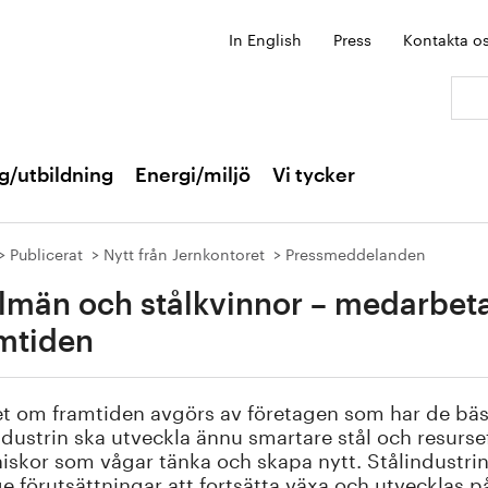
In English
Press
Kontakta o
Sök:
g/utbildning
Energi/miljö
Vi tycker
Publicerat
Nytt från Jernkontoret
Pressmeddelanden
lmän och stålkvinnor – medarbet
mtiden
t om framtiden avgörs av företagen som har de bäs
ndustrin ska utveckla ännu smartare stål och resurse
skor som vågar tänka och skapa nytt. Stålindustri
e förutsättningar att fortsätta växa och utvecklas p