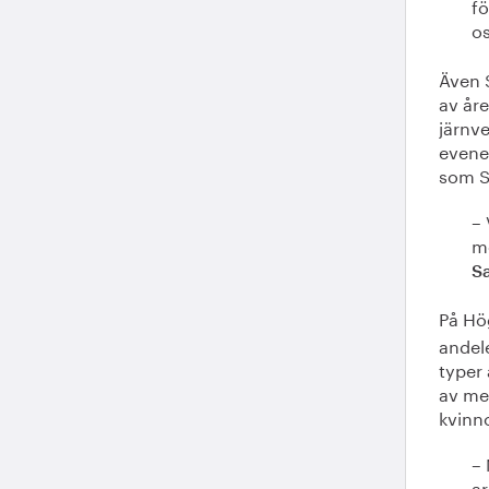
fö
o
Även S
av åre
järnve
evene
som SS
– 
mö
S
På Hö
andele
typer
av me
kvinn
– 
ar