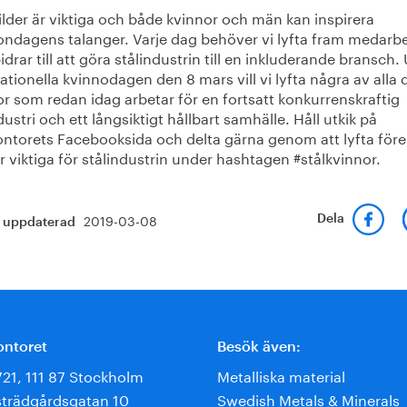
lder är viktiga och både kvinnor och män kan inspirera
ndagens talanger. Varje dag behöver vi lyfta fram medarb
drar till att göra stålindustrin till en inkluderande bransch.
ationella kvinnodagen den 8 mars vill vi lyfta några av alla 
r som redan idag arbetar för en fortsatt konkurrenskraftig
dustri och ett långsiktigt hållbart samhälle. Håll utkik på
ontorets Facebooksida och delta gärna genom att lyfta före
 viktiga för stålindustrin under hashtagen #stålkvinnor.
2019-03-08
Dela
t uppdaterad
ontoret
Besök även:
721, 111 87 Stockholm
Metalliska material
trädgårdsgatan 10
Swedish Metals & Minerals