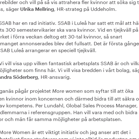
rebilder och vill på så vis attrahera fler kvinnor att söka sig ti
ss, säger
, HR-strateg på Uddeholm.
Ulrika Mellring
SAB har en rad initiativ. SSAB i Luleå har satt ett mål att hä
ts 300 semestervikarier ska vara kvinnor. Vid en tjejkväll på
rket i förra veckan deltog ett 30-tal kvinnor, så snart
manget annonserades blev det fullsatt. Det är första gång
AB Luleå arrangerar en speciell tjejkväll.
Vi vill visa upp vilken fantastisk arbetsplats SSAB är och vilk
jligheter som finns här. Vi vill visa bredden i vårt bolag, sä
, HR-ansvarig.
andra Söderberg
ganäs pågår projektet
som syftar till att öka
More women
n kvinnor inom koncernen och därmed bidra till att säkra o
 av kompetens. Per Lundahl, Global Sales Process Manager, 
dlemmarna i referensgruppen. Han vill vara med och bidra 
or och män får samma möjligheter på arbetsplatsen.
More Women är ett viktigt initiativ och jag anser att det i
betslivet finns strukturer som vi inte alltid är medvetna o