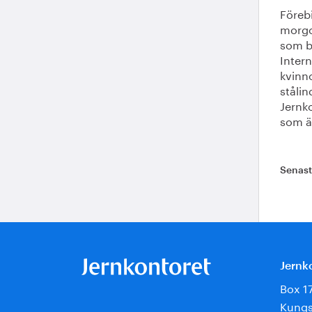
Förebi
morgo
som bi
Intern
kvinno
stålin
Jernk
som är
Senas
Jernk
Box 1
Kungs