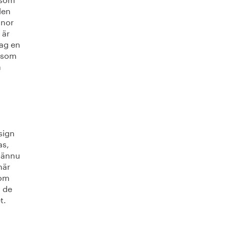
den
nnor
 är
jag en
t som
å
sign
as,
r ännu
här
 om
 de
t.