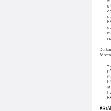
gö
oc
o
hä
do
m
H
Du kan
föret
– 
på
me
hö
st
fr
b
#Stå