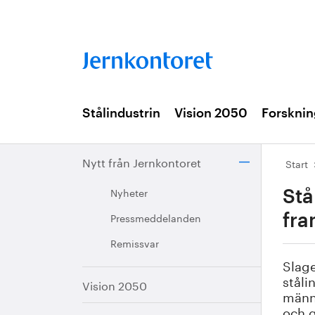
Stålindustrin
Vision 2050
Forsknin
Nytt från Jernkontoret
Start
Nyheter
Stå
Pressmeddelanden
fra
Remissvar
Slage
ståli
Vision 2050
männi
och g