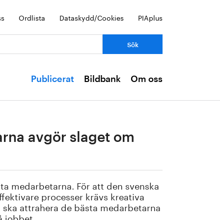
ss
Ordlista
Dataskydd/Cookies
PIAplus
Publicerat
Bildbank
Om oss
arna avgör slaget om
ta medarbetarna. För att den svenska
ffektivare processer krävs kreativa
n ska attrahera de bästa medarbetarna
å jobbet.