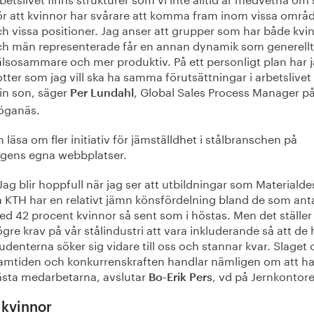
r att kvinnor har svårare att komma fram inom vissa områ
h vissa positioner. Jag anser att grupper som har både kvi
ch män representerade får en annan dynamik som generellt
lsosammare och mer produktiv. På ett personligt plan har 
tter som jag vill ska ha samma förutsättningar i arbetslive
in son, säger
, Global Sales Process Manager p
Per Lundahl
öganäs.
 läsa om fler initiativ för jämställdhet i stålbranschen på
agens egna webbplatser.
Jag blir hoppfull när jag ser att utbildningar som Materialde
 KTH har en relativt jämn könsfördelning bland de som ant
d 42 procent kvinnor så sent som i höstas. Men det ställe
gre krav på vår stålindustri att vara inkluderande så att de 
udenterna söker sig vidare till oss och stannar kvar. Slaget
amtiden och konkurrenskraften handlar nämligen om att ha
ästa medarbetarna, avslutar
, vd på Jernkontore
Bo-Erik Pers
lkvinnor