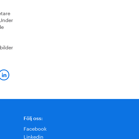
etare
 Under
de
bilder
Följ oss:
Facebook
Linkedin