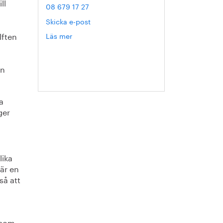
ll
08 679 17 27
Skicka e-post
lften
Läs mer
om
Hanna
Escobar-
Jansson
en
a
ger
lika
är en
så att
m som