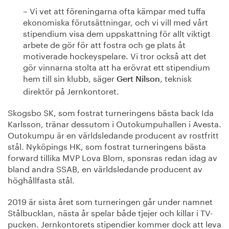
– Vi vet att föreningarna ofta kämpar med tuffa
ekonomiska förutsättningar, och vi vill med vårt
stipendium visa dem uppskattning för allt viktigt
arbete de gör för att fostra och ge plats åt
motiverade hockeyspelare. Vi tror också att det
gör vinnarna stolta att ha erövrat ett stipendium
hem till sin klubb, säger
, teknisk
Gert Nilson
direktör på Jernkontoret.
Skogsbo SK, som fostrat turneringens bästa back Ida
Karlsson, tränar dessutom i Outokumpuhallen i Avesta.
Outokumpu är en världsledande producent av rostfritt
stål. Nyköpings HK, som fostrat turneringens bästa
forward tillika MVP Lova Blom, sponsras redan idag av
bland andra SSAB, en världsledande producent av
höghållfasta stål.
2019 är sista året som turneringen går under namnet
Stålbucklan, nästa år spelar både tjejer och killar i TV-
pucken. Jernkontorets stipendier kommer dock att leva