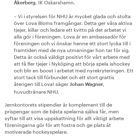
, IK Oskarshamn.
Åkerberg
– Vi i styrelsen för NHU är mycket glada och stolta
över Lova Bloms framgångar. Detta ger våra aktiva
tjejer, killar och ledare ett kvitto på det arbetet vi
alla gör i föreningen. Lova är en ambassadör för
föreningen och vi önskar henne ett stort lycka till i
framtiden med de nya utmaningar hon tar för sig.
Detta är också väldigt positivt för vårt arbete med
att få fler tjejer i Nyköping att börja spela ishockey
och blir en boost i arbetet med nyrekryteringen. Ett
stort tack till förbundet och ett stort grattis
återigen till Lova! säger
,
Johan Wagner
huvudtränare NHU.
Jernkontorets stipendier är komplement till de
prispengar som de bästa spelarna själva får, men
syftar till att visa uppskattning för allt viktigt arbete
föreningarna gör för att fostra och ge plats åt
motiverade hockeyspelare.