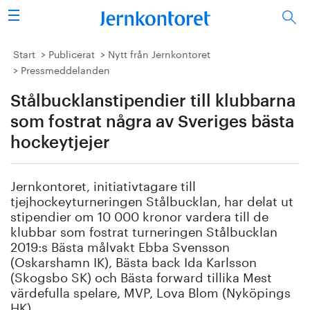
Sök
Stålindustrin
Start
Publicerat
Nytt från Jernkontoret
Pressmeddelanden
Vision 2050
Stålbucklanstipendier till klubbarna
Forskning/utbildning
som fostrat några av Sveriges bästa
hockeytjejer
Energi/miljö
Jernkontoret, initiativtagare till
Vi tycker
tjejhockeyturneringen Stålbucklan, har delat ut
stipendier om 10 000 kronor vardera till de
Publicerat
klubbar som fostrat turneringen Stålbucklan
2019:s Bästa målvakt Ebba Svensson
(Oskarshamn IK), Bästa back Ida Karlsson
Bildbank
(Skogsbo SK) och Bästa forward tillika Mest
värdefulla spelare, MVP, Lova Blom (Nyköpings
Om oss
HK).