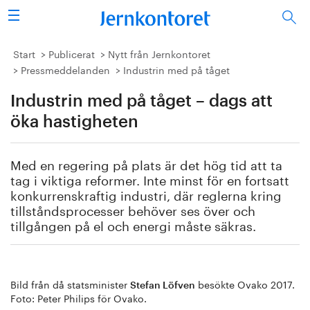
Sök
Stålindustrin
Start
Publicerat
Nytt från Jernkontoret
Pressmeddelanden
Industrin med på tåget
Vision 2050
Industrin med på tåget – dags att
Forskning/utbildning
öka hastigheten
Energi/miljö
Med en regering på plats är det hög tid att ta
tag i viktiga reformer. Inte minst för en fortsatt
Vi tycker
konkurrenskraftig industri, där reglerna kring
tillståndsprocesser behöver ses över och
tillgången på el och energi måste säkras.
Publicerat
Bildbank
Bild från då statsminister
besökte Ovako 2017.
Stefan Löfven
Om oss
Foto: Peter Philips för Ovako.