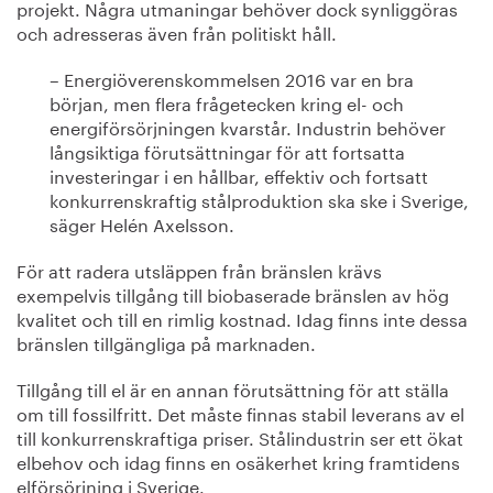
projekt. Några utmaningar behöver dock synliggöras
och adresseras även från politiskt håll.
– Energiöverenskommelsen 2016 var en bra
början, men flera frågetecken kring el- och
energiförsörjningen kvarstår. Industrin behöver
långsiktiga förutsättningar för att fortsatta
investeringar i en hållbar, effektiv och fortsatt
konkurrenskraftig stålproduktion ska ske i Sverige,
säger Helén Axelsson.
För att radera utsläppen från bränslen krävs
exempelvis tillgång till biobaserade bränslen av hög
kvalitet och till en rimlig kostnad. Idag finns inte dessa
bränslen tillgängliga på marknaden.
Tillgång till el är en annan förutsättning för att ställa
om till fossilfritt. Det måste finnas stabil leverans av el
till konkurrenskraftiga priser. Stålindustrin ser ett ökat
elbehov och idag finns en osäkerhet kring framtidens
elförsörjning i Sverige.