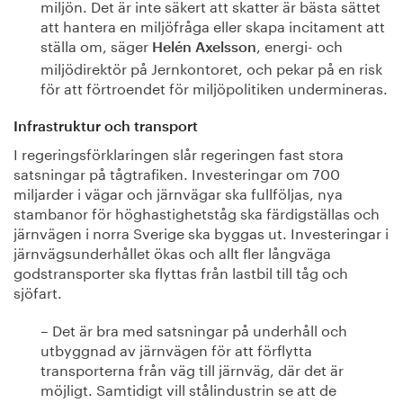
miljön. Det är inte säkert att skatter är bästa sättet
att hantera en miljöfråga eller skapa incitament att
ställa om, säger
, energi- och
Helén Axelsson
miljödirektör på Jernkontoret, och pekar på en risk
för att förtroendet för miljöpolitiken undermineras.
Infrastruktur och transport
I regeringsförklaringen slår regeringen fast stora
satsningar på tågtrafiken. Investeringar om 700
miljarder i vägar och järnvägar ska fullföljas, nya
stambanor för höghastighetståg ska färdigställas och
järnvägen i norra Sverige ska byggas ut. Investeringar i
järnvägsunderhållet ökas och allt fler långväga
godstransporter ska flyttas från lastbil till tåg och
sjöfart.
– Det är bra med satsningar på underhåll och
utbyggnad av järnvägen för att förflytta
transporterna från väg till järnväg, där det är
möjligt. Samtidigt vill stålindustrin se att de