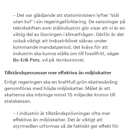
– Det var glädjande att statsministern lyfter ”stål
utan kol” i sin regeringsförklaring. De satsningar på
teknikskiften som stålindustrin gör visar att vi är en
viktig del av lösningen i klimatfrågan. Därför är det
också viktigt att Industriklivet säkras under
kommande mandatperiod, det krävs för att
industrin ska kunna ställa om till fossilfritt, säger
, vd på Jernkontoret.
Bo-Erik Pers
Tillståndsprocesser mer effektiva än miljöskatter
Enligt regeringen ska en kraftfull grön skatteväxling
genomföras med höjda miljöskatter. Målet är att
skatterna ska inbringa minst 15 miljarder kronor till
statskassan.
– I industrin är tillståndsprövningar ofta mer
effektiva än miljöskatter. Det är viktigt att
styrmedlen utformas så de faktiskt ger effekt för