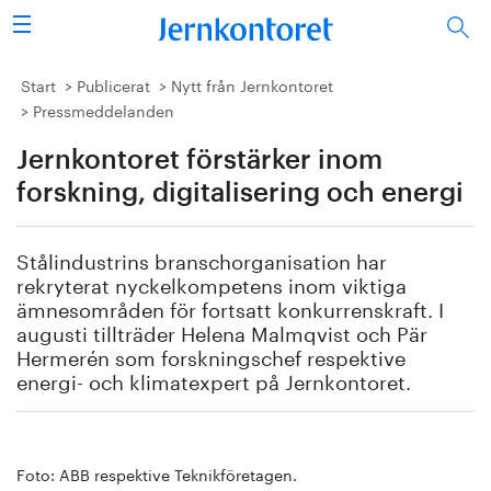
Sök
Stålindustrin
Start
Publicerat
Nytt från Jernkontoret
Pressmeddelanden
Vision 2050
Jernkontoret förstärker inom
Forskning/utbildning
forskning, digitalisering och energi
Energi/miljö
Stålindustrins branschorganisation har
rekryterat nyckelkompetens inom viktiga
Vi tycker
ämnesområden för fortsatt konkurrenskraft. I
augusti tillträder Helena Malmqvist och Pär
Hermerén som forskningschef respektive
Publicerat
energi- och klimatexpert på Jernkontoret.
Bildbank
Om oss
Foto: ABB respektive Teknikföretagen.