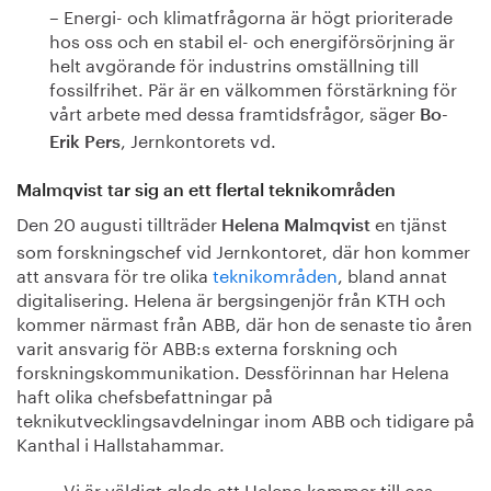
– Energi- och klimatfrågorna är högt prioriterade
hos oss och en stabil el- och energiförsörjning är
helt avgörande för industrins omställning till
fossilfrihet. Pär är en välkommen förstärkning för
vårt arbete med dessa framtidsfrågor, säger
Bo-
, Jernkontorets vd.
Erik Pers
Malmqvist tar sig an ett flertal teknikområden
Den 20 augusti tillträder
en tjänst
Helena Malmqvist
som forskningschef vid Jernkontoret, där hon kommer
att ansvara för tre olika
teknikområden
, bland annat
digitalisering. Helena är bergsingenjör från KTH och
kommer närmast från ABB, där hon de senaste tio åren
varit ansvarig för ABB:s externa forskning och
forskningskommunikation. Dessförinnan har Helena
haft olika chefsbefattningar på
teknikutvecklingsavdelningar inom ABB och tidigare på
Kanthal i Hallstahammar.
– Vi är väldigt glada att Helena kommer till oss.