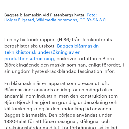
Bagges blåsmaskin vid Flatenbergs hytta.
Foto:
Holger.Ellgaard, Wikimedia commons, CC BY-SA 3.0
I en ny historisk rapport (H 86) från Jernkontorets
bergshistoriska utskott,
Bagges blåsmaskin –
Teknikhistorisk undersökning av en
produktionsutrustning
, beskriver författaren Björn
Björck ingående den maskin som han, enligt förordet, i
sin ungdom hyste skräckblandad fascination inför.
En blåsmaskin är en apparat som pressar ut luft.
Blåsmaskiner används än idag för en mängd olika
ändamål inom industrin, men den konstruktion som
Björn Björck har gjort en grundlig undersökning och
källforskning kring är den under lång tid använda
Bagges blåsmaskin. Den började användas under
1830-talet för att förse masugnar, stålugnar och
färskningshärdar med luft för förbränning, så kallad