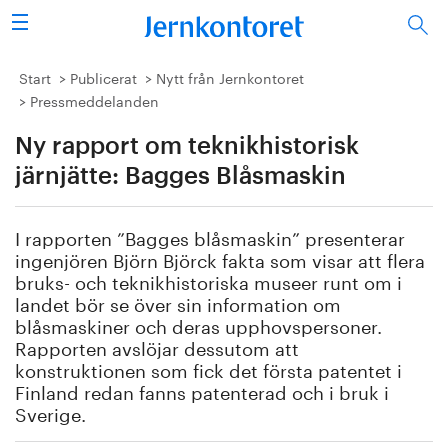
Sök
Stålindustrin
Start
Publicerat
Nytt från Jernkontoret
Pressmeddelanden
Vision 2050
Ny rapport om teknikhistorisk
Forskning/utbildning
järnjätte: Bagges Blåsmaskin
Energi/miljö
I rapporten ”Bagges blåsmaskin” presenterar
ingenjören Björn Björck fakta som visar att flera
Vi tycker
bruks- och teknikhistoriska museer runt om i
landet bör se över sin information om
blåsmaskiner och deras upphovspersoner.
Publicerat
Rapporten avslöjar dessutom att
konstruktionen som fick det första patentet i
Bildbank
Finland redan fanns patenterad och i bruk i
Sverige.
Om oss