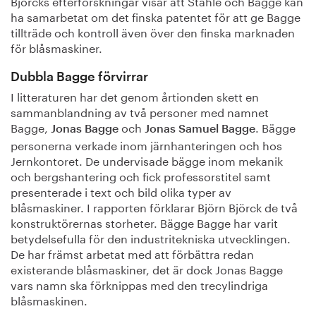
Björcks efterforskningar visar att Ståhle och Bagge kan
ha samarbetat om det finska patentet för att ge Bagge
tillträde och kontroll även över den finska marknaden
för blåsmaskiner.
Dubbla Bagge förvirrar
I litteraturen har det genom årtionden skett en
sammanblandning av två personer med namnet
Bagge,
och
. Bägge
Jonas Bagge
Jonas Samuel Bagge
personerna verkade inom järnhanteringen och hos
Jernkontoret. De undervisade bägge inom mekanik
och bergshantering och fick professorstitel samt
presenterade i text och bild olika typer av
blåsmaskiner. I rapporten förklarar Björn Björck de två
konstruktörernas storheter. Bägge Bagge har varit
betydelsefulla för den industritekniska utvecklingen.
De har främst arbetat med att förbättra redan
existerande blåsmaskiner, det är dock Jonas Bagge
vars namn ska förknippas med den trecylindriga
blåsmaskinen.