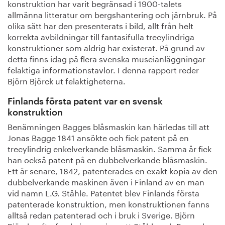
konstruktion har varit begränsad i 1900-talets
allmänna litteratur om bergshantering och järnbruk. På
olika sätt har den presenterats i bild, allt från helt
korrekta avbildningar till fantasifulla trecylindriga
konstruktioner som aldrig har existerat. På grund av
detta finns idag på flera svenska museianläggningar
felaktiga informationstavlor. I denna rapport reder
Björn Björck ut felaktigheterna.
Finlands första patent var en svensk
konstruktion
Benämningen Bagges blåsmaskin kan härledas till att
Jonas Bagge 1841 ansökte och fick patent på en
trecylindrig enkelverkande blåsmaskin. Samma år fick
han också patent på en dubbelverkande blåsmaskin.
Ett år senare, 1842, patenterades en exakt kopia av den
dubbelverkande maskinen även i Finland av en man
vid namn L.G. Ståhle. Patentet blev Finlands första
patenterade konstruktion, men konstruktionen fanns
alltså redan patenterad och i bruk i Sverige. Björn